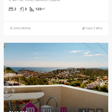
2
3
133
m²
Inmo-Motive
hace 2 años