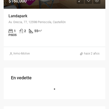
$160,000
Landapark
Av. Grecia, 77, 12598 Peniscola, Castellón
1
2
55
m²
PISOS
Inmo-Motive
hace 2 años
En vedette