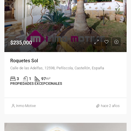
$235,000
Roquetes Sol
Calle de las Adelfas, 12598, Peñíscola, Castellón, España
3
1
97
m²
PROPIEDADES EXCEPCIONALES
Inmo-Motive
hace 2 años