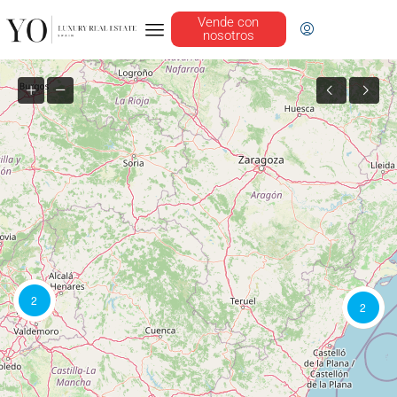
Vende con
nosotros
2
2