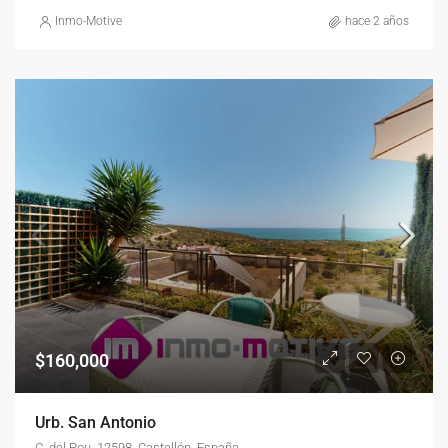
Inmo-Motive
hace 2 años
$160,000
Urb. San Antonio
C. del Pou, 12598, Castellón, España