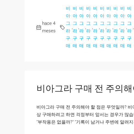
비
비
비
비
비
비
비
비
비
비
아
아
아
아
아
아
아
아
아
아
hace 4
그
그
그
그
그
그
그
그
그
그
,
,
,
,
,
,
,
,
,
,
meses
라
라
라
라
라
라
라
라
라
라
구
구
구
구
구
구
구
구
구
구
매
매
매
매
매
매
매
매
매
매
비아그라 구매 전 주의해
비아그라 구매 전 주의해야 할 점은 무엇일까? 
상 구매하려고 하면 걱정부터 앞서는 경우가 많습니다
"부작용은 없을까?" "기록이 남거나 주변에 알려지진