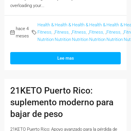
overloading your...
Health &
Health &
Health &
Health &
Health &
Hea
hace 4
Fitness,
,
Fitness,
,
Fitness,
,
Fitness,
,
Fitness,
,
Fit
meses
Nutrition
Nutrition
Nutrition
Nutrition
Nutrition
Nutr
Lee mas
21KETO Puerto Rico:
suplemento moderno para
bajar de peso
21KETO Puerto Rico: Apoyo avanzado para la pérdida de