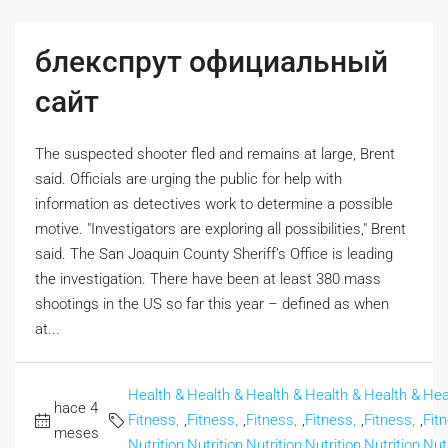
блекспрут официальный
сайт
The suspected shooter fled and remains at large, Brent
said. Officials are urging the public for help with
information as detectives work to determine a possible
motive. "Investigators are exploring all possibilities," Brent
said. The San Joaquin County Sheriff’s Office is leading
the investigation. There have been at least 380 mass
shootings in the US so far this year – defined as when
at...
Health &
Health &
Health &
Health &
Health &
Hea
hace 4
Fitness,
,
Fitness,
,
Fitness,
,
Fitness,
,
Fitness,
,
Fit
meses
Nutrition
Nutrition
Nutrition
Nutrition
Nutrition
Nutr