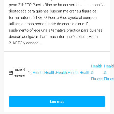
peso 21KETO Puerto Rico se ha convertido en una opción
destacada para quienes buscan mejorar su figura de
forma natural. 21KETO Puerto Rico ayuda al cuerpo a
utilizar la grasa como fuente de energía diaria. El
suplemento ofrece una alternativa práctica para quienes
desean adelgazar. Para más información oficial, visita
21KETO y conoce...
Health
Healt
hace 4
Health
,
Health
,
Health
,
Health
,
Health
,
&
,
&
meses
Fitness
Fitne
Lee mas