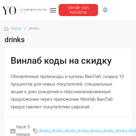
Vende con
nosotros
Home
drinks
drinks
Винлаб коды на скидку
Обновленные промокоды и купоны ВинЛаб: скидка 10
процентов для новых покупателей, специальные
акции к дню рождения и персонализированные
предложения через приложение Winelab ВинЛаб
предоставляет покупателям широкий...
hace 5
drinks
,
drinks
,
drinks
,
drinks
,
drinks
,
drinks
,
drinks
,
drin
meses