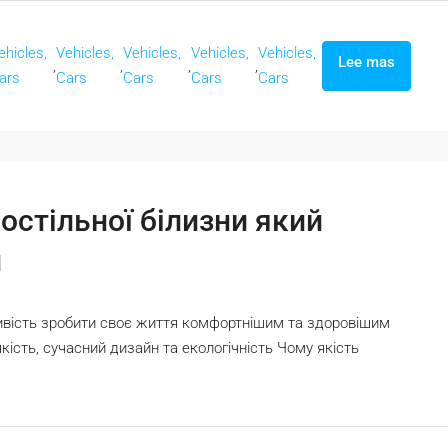
ehicles,
Vehicles,
Vehicles,
Vehicles,
Vehicles,
Lee mas
,
,
,
,
ars
Cars
Cars
Cars
Cars
остільної білизни який
и
ливість зробити своє життя комфортнішим та здоровішим
кість, сучасний дизайн та екологічність Чому якість