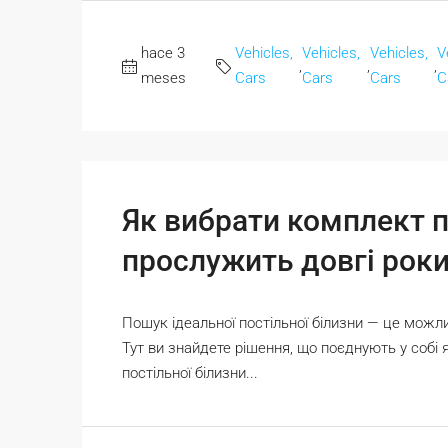
hace 3
Vehicles,
Vehicles,
Vehicles,
V
,
,
,
meses
Cars
Cars
Cars
C
Як вибрати комплект п
прослужить довгі рок
Пошук ідеальної постільної білизни — це мож
Тут ви знайдете рішення, що поєднують у собі я
постільної білизни...