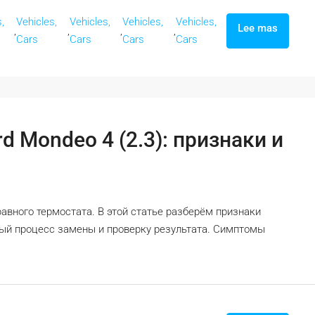
,
Vehicles,
Vehicles,
Vehicles,
Vehicles,
Lee mas
,
,
,
,
Cars
Cars
Cars
Cars
d Mondeo 4 (2.3): признаки и
вного термостата. В этой статье разберём признаки
вый процесс замены и проверку результата. Симптомы