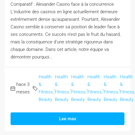
Comparatif : Alexander Casino face à la concurrence
L'industrie des casinos en ligne actuellement demeure
extrêmement dense qu'auparavant. Pourtant, Alexander
Casino semble à conserver sa position de leader face à
ses concurrents. Ce succès n'est pas le fruit du hasard,
mais la conséquence d'une stratégie rigoureux dans
chaque domaine. Dans cet article, notre équipe va
démontrer pourquoi...
Health
Health
Health
Health
Health
Health
hace 3
&
&
&
&
&
&
,
,
,
,
,
meses
Fitness,
Fitness,
Fitness,
Fitness,
Fitness,
Fitness
Beauty
Beauty
Beauty
Beauty
Beauty
Beauty
Lee mas