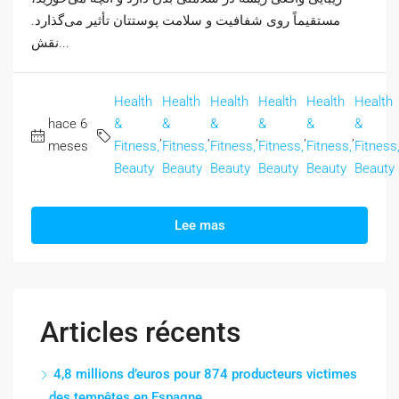
مستقیماً روی شفافیت و سلامت پوستتان تأثیر می‌گذارد.
نقش...
Health
Health
Health
Health
Health
Health
hace 6
&
&
&
&
&
&
,
,
,
,
,
meses
Fitness,
Fitness,
Fitness,
Fitness,
Fitness,
Fitness
Beauty
Beauty
Beauty
Beauty
Beauty
Beauty
Lee mas
Articles récents
4,8 millions d’euros pour 874 producteurs victimes
des tempêtes en Espagne.