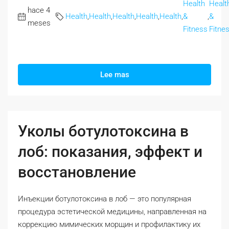
Health
Healt
hace 4
Health
,
Health
,
Health
,
Health
,
Health
,
&
,
&
meses
Fitness
Fitne
Lee mas
Уколы ботулотоксина в
лоб: показания, эффект и
восстановление
Инъекции ботулотоксина в лоб — это популярная
процедура эстетической медицины, направленная на
коррекцию мимических морщин и профилактику их