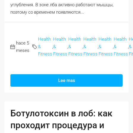
углубления. В зоне лба активно работают мышцы,
поэтому со временем появляются...
Health
Health
Health
Health
Health
Health
H
hace 5
&
,
&
,
&
,
&
,
&
,
&
,
&
meses
Fitness
Fitness
Fitness
Fitness
Fitness
Fitness
Fi
Lee mas
Ботулотоксин в лоб: как
проходит процедура и