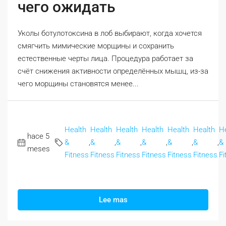
чего ожидать
Уколы ботулотоксина в лоб выбирают, когда хочется
смягчить мимические морщины и сохранить
естественные черты лица. Процедура работает за
счёт снижения активности определённых мышц, из-за
чего морщины становятся менее...
Health
Health
Health
Health
Health
Health
H
hace 5
&
,
&
,
&
,
&
,
&
,
&
,
&
meses
Fitness
Fitness
Fitness
Fitness
Fitness
Fitness
Fi
Lee mas