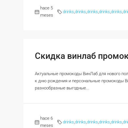
hace 5
drinks
,
drinks
,
drinks
,
drinks
,
drinks
,
dr
meses
Скидка винлаб промо
Актуальные промокоды ВинЛаб для нового пол
к дню рождения и персональные промокоды Ви
разнообразные выгодные...
hace 6
drinks
,
drinks
,
drinks
,
drinks
,
drinks
,
dr
meses