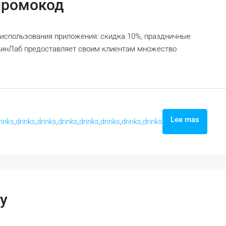
промокод
использования приложения: скидка 10%, праздничные
ВинЛаб предоставляет своим клиентам множество
Lee mas
rinks
,
drinks
,
drinks
,
drinks
,
drinks
,
drinks
,
drinks
,
drinks
у