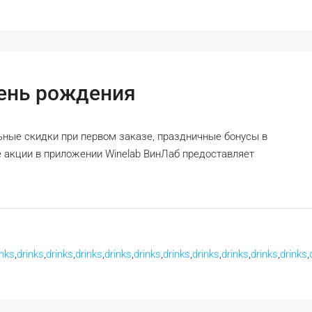
ень рождения
ные скидки при первом заказе, праздничные бонусы в
 акции в приложении Winelab ВинЛаб предоставляет
inks
,
drinks
,
drinks
,
drinks
,
drinks
,
drinks
,
drinks
,
drinks
,
drinks
,
drinks
,
drinks
,