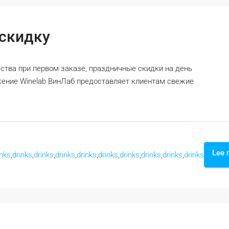
 скидку
тва при первом заказе, праздничные скидки на день
ение Winelab ВинЛаб предоставляет клиентам свежие
Lee 
inks
,
drinks
,
drinks
,
drinks
,
drinks
,
drinks
,
drinks
,
drinks
,
drinks
,
drinks