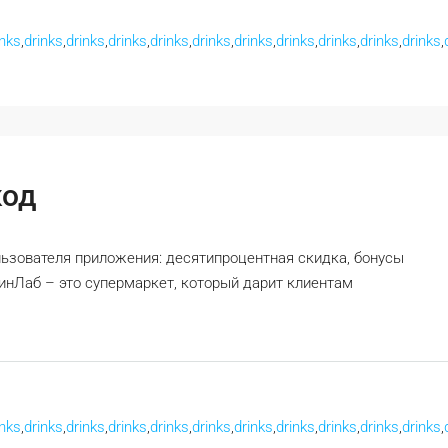
inks
,
drinks
,
drinks
,
drinks
,
drinks
,
drinks
,
drinks
,
drinks
,
drinks
,
drinks
,
drinks
,
код
ьзователя приложения: десятипроцентная скидка, бонусы
нЛаб – это супермаркет, который дарит клиентам
inks
,
drinks
,
drinks
,
drinks
,
drinks
,
drinks
,
drinks
,
drinks
,
drinks
,
drinks
,
drinks
,