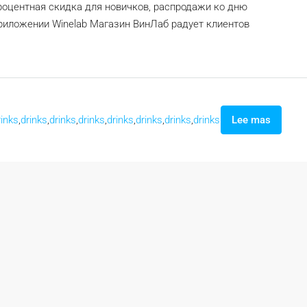
оцентная скидка для новичков, распродажи ко дню
иложении Winelab Магазин ВинЛаб радует клиентов
rinks
,
drinks
,
drinks
,
drinks
,
drinks
,
drinks
,
drinks
,
drinks
Lee mas