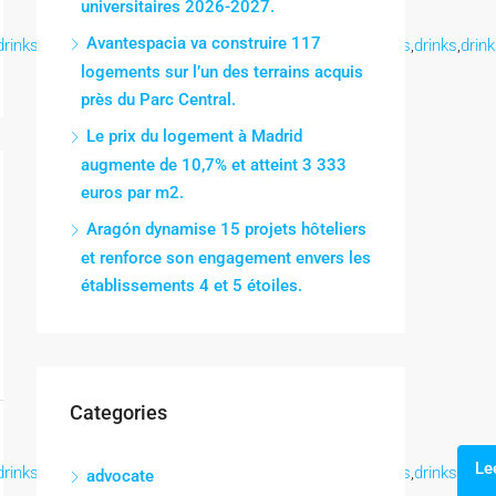
universitaires 2026-2027.
Avantespacia va construire 117
drinks
,
drinks
,
drinks
,
drinks
,
drinks
,
drinks
,
drinks
,
drinks
,
drinks
,
drinks
,
drin
logements sur l’un des terrains acquis
près du Parc Central.
Le prix du logement à Madrid
augmente de 10,7% et atteint 3 333
euros par m2.
Aragón dynamise 15 projets hôteliers
et renforce son engagement envers les
établissements 4 et 5 étoiles.
Categories
Le
drinks
,
drinks
,
drinks
,
drinks
,
drinks
,
drinks
,
drinks
,
drinks
,
drinks
,
drinks
advocate