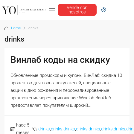
Vende con
nosotros
Home
drinks
drinks
Винлаб коды на скидку
Обновленные промокоды и купоны ВинЛаб: скидка 10
процентов для новых покупателей, специальные
акции к дню рождения и персонализированные
предложения через приложение Winelab ВинЛаб
предоставляет покупателям широкий...
hace 5
drinks
,
drinks
,
drinks
,
drinks
,
drinks
,
drinks
,
drinks
,
drin
meses