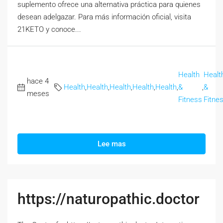
suplemento ofrece una alternativa práctica para quienes
desean adelgazar. Para más información oficial, visita
21KETO y conoce...
Health
Healt
hace 4
Health
,
Health
,
Health
,
Health
,
Health
,
&
,
&
meses
Fitness
Fitne
Lee mas
https://naturopathic.doctor