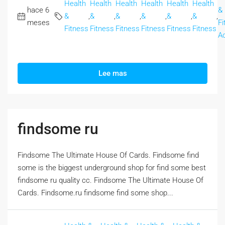
Health
Health
Health
Health
Health
Health
hace 6
&
&
,
&
,
&
,
&
,
&
,
&
,
meses
Fi
Fitness
Fitness
Fitness
Fitness
Fitness
Fitness
A
Lee mas
findsome ru
Findsome The Ultimate House Of Cards. Findsome find
some is the biggest underground shop for find some best
findsome ru quality cc. Findsome The Ultimate House Of
Cards. Findsome.ru findsome find some shop...