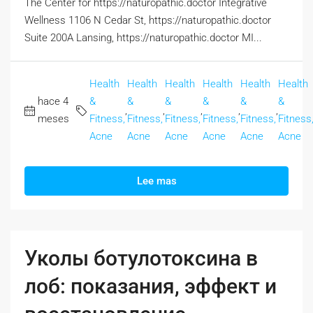
The Center for https://naturopathic.doctor Integrative
Wellness 1106 N Cedar St, https://naturopathic.doctor
Suite 200A Lansing, https://naturopathic.doctor MI...
Health
Health
Health
Health
Health
Health
hace 4
&
&
&
&
&
&
,
,
,
,
,
meses
Fitness,
Fitness,
Fitness,
Fitness,
Fitness,
Fitness
Acne
Acne
Acne
Acne
Acne
Acne
Lee mas
Уколы ботулотоксина в
лоб: показания, эффект и