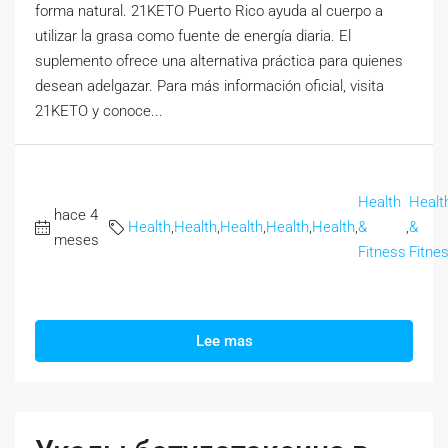
forma natural. 21KETO Puerto Rico ayuda al cuerpo a
utilizar la grasa como fuente de energía diaria. El
suplemento ofrece una alternativa práctica para quienes
desean adelgazar. Para más información oficial, visita
21KETO y conoce...
Health
Healt
hace 4
Health
,
Health
,
Health
,
Health
,
Health
,
&
,
&
meses
Fitness
Fitne
Lee mas