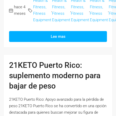
Health &
Health &
Health &
Health &
Heal
hace 4
Fitness,
Fitness,
Fitness,
Fitness,
Fitn
,
,
,
,
meses
Fitness
Fitness
Fitness
Fitness
Fitn
Equipment
Equipment
Equipment
Equipment
Equ
Lee mas
21KETO Puerto Rico:
suplemento moderno para
bajar de peso
21KETO Puerto Rico: Apoyo avanzado para la pérdida de
peso 21KETO Puerto Rico se ha convertido en una opción
destacada para quienes buscan mejorar su figura de