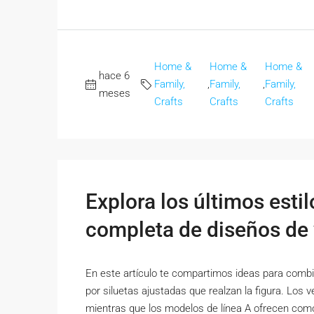
Home &
Home &
Home &
hace 6
Family,
,
Family,
,
Family,
meses
Crafts
Crafts
Crafts
Explora los últimos esti
completa de diseños de 
En este artículo te compartimos ideas para combin
por siluetas ajustadas que realzan la figura. Los 
mientras que los modelos de línea A ofrecen com