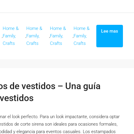
Home &
Home &
Home &
Home &
Lee mas
,
Family,
,
Family,
,
Family,
,
Family,
Crafts
Crafts
Crafts
Crafts
los de vestidos – Una guía
vestidos
ar el look perfecto. Para un look impactante, considera optar
vestidos de corte sirena son ideales para ocasiones formales,
odidad y elegancia para eventos casuales. Los estampados