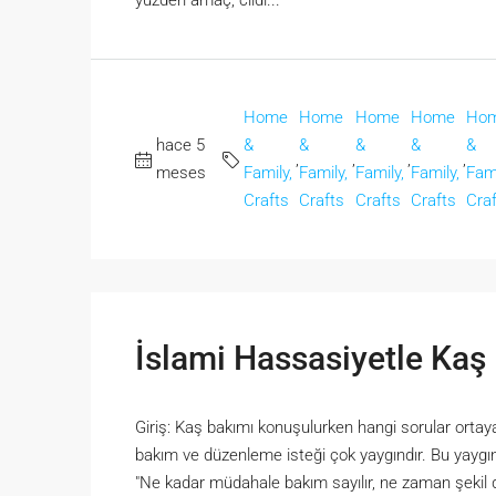
yüzden amaç, cildi...
Home
Home
Home
Home
Ho
hace 5
&
&
&
&
&
,
,
,
,
meses
Family,
Family,
Family,
Family,
Fami
Crafts
Crafts
Crafts
Crafts
Cra
İslami Hassasiyetle Kaş
Giriş: Kaş bakımı konuşulurken hangi sorular ortaya
bakım ve düzenleme isteği çok yaygındır. Bu yaygın
"Ne kadar müdahale bakım sayılır, ne zaman şekil 