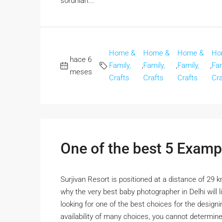
sorunları...
Home &
Home &
Home &
Ho
hace 6
Family,
,
Family,
,
Family,
,
Fam
meses
Crafts
Crafts
Crafts
Cra
One of the best 5 Exam
Surjivan Resort is positioned at a distance of 29 k
why the very best baby photographer in Delhi will 
looking for one of the best choices for the desig
availability of many choices, you cannot determine 