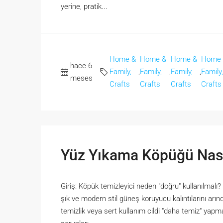
yerine, pratik...
Home &
Home &
Home &
Home
hace 6
Family,
,
Family,
,
Family,
,
Family
meses
Crafts
Crafts
Crafts
Crafts
Yüz Yıkama Köpüğü Nasıl
Giriş: Köpük temizleyici neden "doğru" kullanılmalı
şık ve modern stil güneş koruyucu kalıntılarını arın
temizlik veya sert kullanım cildi "daha temiz" yapmaz