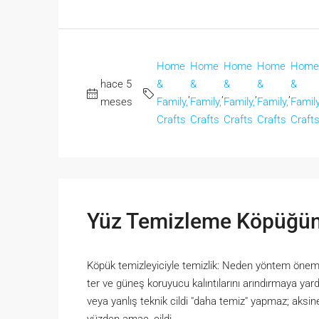
Home
Home
Home
Home
Home
hace 5
&
&
&
&
&
,
,
,
,
meses
Family,
Family,
Family,
Family,
Family
Crafts
Crafts
Crafts
Crafts
Craft
Yüz Temizleme Köpüğün
Köpük temizleyiciyle temizlik: Neden yöntem önemli
ter ve güneş koruyucu kalıntılarını arındırmaya yardı
veya yanlış teknik cildi "daha temiz" yapmaz; aksine c