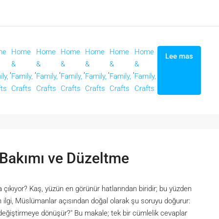
me
Home
Home
Home
Home
Home
Home
Lee mas
&
&
&
&
&
&
,
,
,
,
,
,
ly,
Family,
Family,
Family,
Family,
Family,
Family,
fts
Crafts
Crafts
Crafts
Crafts
Crafts
Crafts
 Bakımı ve Düzeltme
 çıkıyor? Kaş, yüzün en görünür hatlarından biridir; bu yüzden
 ilgi, Müslümanlar açısından doğal olarak şu soruyu doğurur:
değiştirmeye dönüşür?" Bu makale; tek bir cümlelik cevaplar