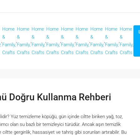
Home
Home
Home
Home
Home
Home
Home
Home
Home
&
&
&
&
&
&
&
&
&
,
,
,
,
,
,
,
,
,
,
Family,
Family,
Family,
Family,
Family,
Family,
Family,
Family,
Family,
s
Crafts
Crafts
Crafts
Crafts
Crafts
Crafts
Crafts
Crafts
Crafts
ü Doğru Kullanma Rehberi
dir? Yüz temizleme köpüğü, gün içinde ciltte biriken yağ, toz,
mcı olan su bazlı bir temizleyici türüdür. Ancak aşırı temizlik
iltte gerginlik, hassasiyet ve tahriş gibi sorunları artırabilir. Bu