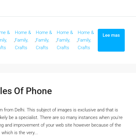
me &
Home &
Home &
Home &
Home &
Lee mas
ily,
,
Family,
,
Family,
,
Family,
,
Family,
fts
Crafts
Crafts
Crafts
Crafts
ples Of Phone
m from Delhi. This subject of images is exclusive and that is
likely be a specialist. There are so many instances when you're
ning and improvement of your web site however because of the
which is the very...