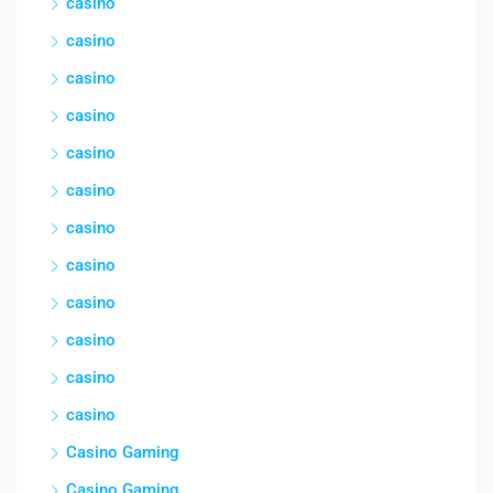
casino
casino
casino
casino
casino
casino
casino
casino
casino
casino
casino
casino
Casino Gaming
Casino Gaming