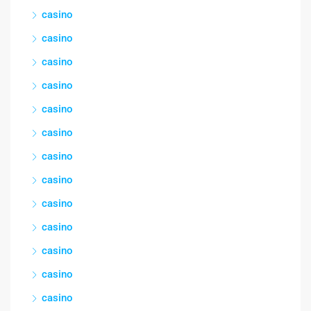
casino
casino
casino
casino
casino
casino
casino
casino
casino
casino
casino
casino
casino