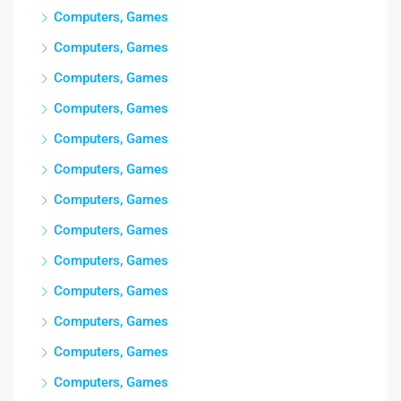
Computers, Games
Computers, Games
Computers, Games
Computers, Games
Computers, Games
Computers, Games
Computers, Games
Computers, Games
Computers, Games
Computers, Games
Computers, Games
Computers, Games
Computers, Games