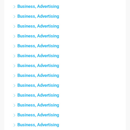
Business, Advertising
Business, Advertising
Business, Advertising
Business, Advertising
Business, Advertising
Business, Advertising
Business, Advertising
Business, Advertising
Business, Advertising
Business, Advertising
Business, Advertising
Business, Advertising
Business, Advertising