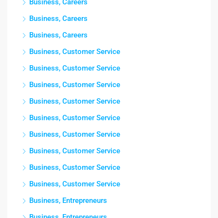
Business, Careers
Business, Careers
Business, Careers
Business, Customer Service
Business, Customer Service
Business, Customer Service
Business, Customer Service
Business, Customer Service
Business, Customer Service
Business, Customer Service
Business, Customer Service
Business, Customer Service
Business, Entrepreneurs
Business, Entrepreneurs