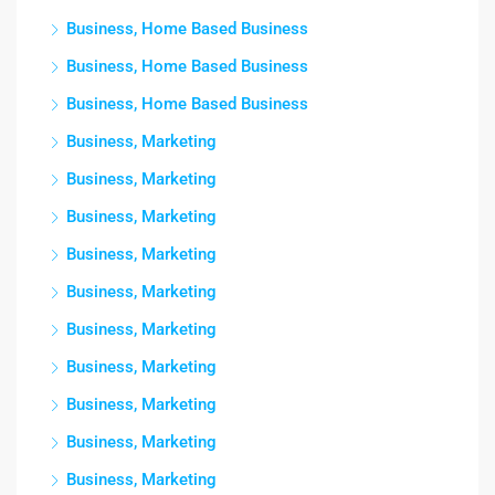
Business, Home Based Business
Business, Home Based Business
Business, Home Based Business
Business, Marketing
Business, Marketing
Business, Marketing
Business, Marketing
Business, Marketing
Business, Marketing
Business, Marketing
Business, Marketing
Business, Marketing
Business, Marketing