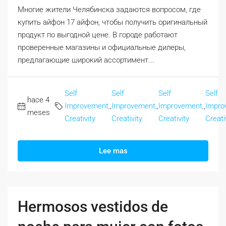
Многие жители Челябинска задаются вопросом, где
купить айфон 17 айфон, чтобы получить оригинальный
продукт по выгодной цене. В городе работают
проверенные магазины и официальные дилеры,
предлагающие широкий ассортимент...
Self
Self
Self
Self
hace 4
Improvement,
,
Improvement,
,
Improvement,
,
Impro
meses
Creativity
Creativity
Creativity
Creati
Lee mas
Hermosos vestidos de