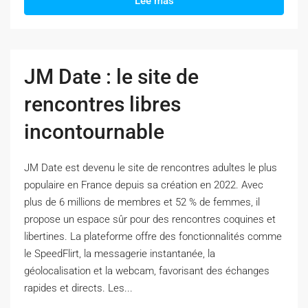
Lee mas
JM Date : le site de
rencontres libres
incontournable
JM Date est devenu le site de rencontres adultes le plus
populaire en France depuis sa création en 2022. Avec
plus de 6 millions de membres et 52 % de femmes, il
propose un espace sûr pour des rencontres coquines et
libertines. La plateforme offre des fonctionnalités comme
le SpeedFlirt, la messagerie instantanée, la
géolocalisation et la webcam, favorisant des échanges
rapides et directs. Les...