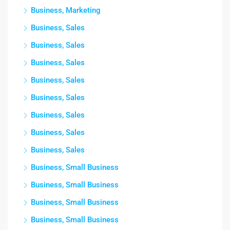
Business, Marketing
Business, Sales
Business, Sales
Business, Sales
Business, Sales
Business, Sales
Business, Sales
Business, Sales
Business, Sales
Business, Small Business
Business, Small Business
Business, Small Business
Business, Small Business