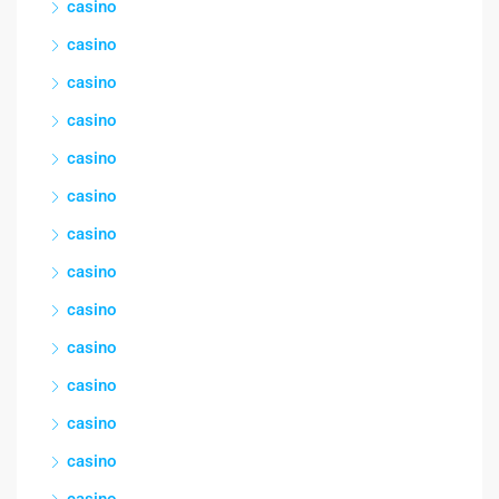
casino
casino
casino
casino
casino
casino
casino
casino
casino
casino
casino
casino
casino