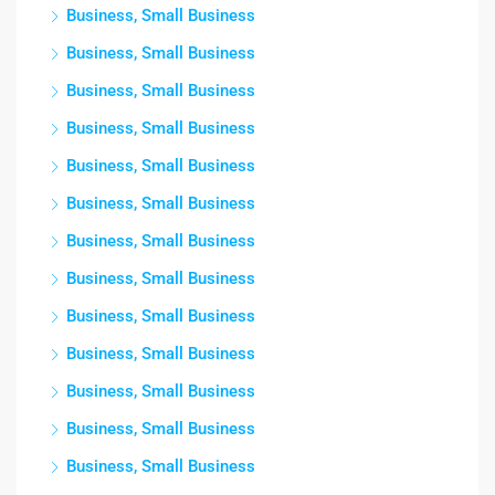
Business, Small Business
Business, Small Business
Business, Small Business
Business, Small Business
Business, Small Business
Business, Small Business
Business, Small Business
Business, Small Business
Business, Small Business
Business, Small Business
Business, Small Business
Business, Small Business
Business, Small Business