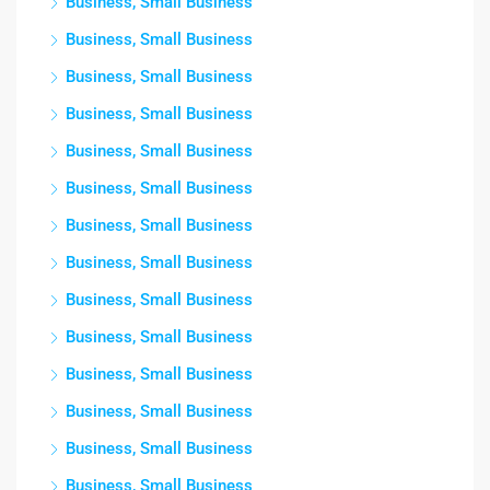
Business, Small Business
Business, Small Business
Business, Small Business
Business, Small Business
Business, Small Business
Business, Small Business
Business, Small Business
Business, Small Business
Business, Small Business
Business, Small Business
Business, Small Business
Business, Small Business
Business, Small Business
Business, Small Business