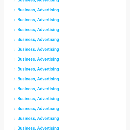
Business, Advertising
Business, Advertising
Business, Advertising
Business, Advertising
Business, Advertising
Business, Advertising
Business, Advertising
Business, Advertising
Business, Advertising
Business, Advertising
Business, Advertising
Business, Advertising
Business, Advertising
Business, Advertising