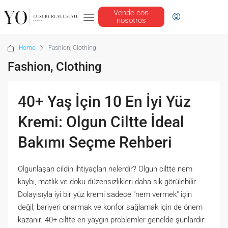
Vende con
nosotros
Home
Fashion, Clothing
Fashion, Clothing
40+ Yaş İçin 10 En İyi Yüz
Kremi: Olgun Ciltte İdeal
Bakımı Seçme Rehberi
Olgunlaşan cildin ihtiyaçları nelerdir? Olgun ciltte nem
kaybı, matlık ve doku düzensizlikleri daha sık görülebilir.
Dolayısıyla iyi bir yüz kremi sadece "nem vermek" için
değil, bariyeri onarmak ve konfor sağlamak için de önem
kazanır. 40+ ciltte en yaygın problemler genelde şunlardır: