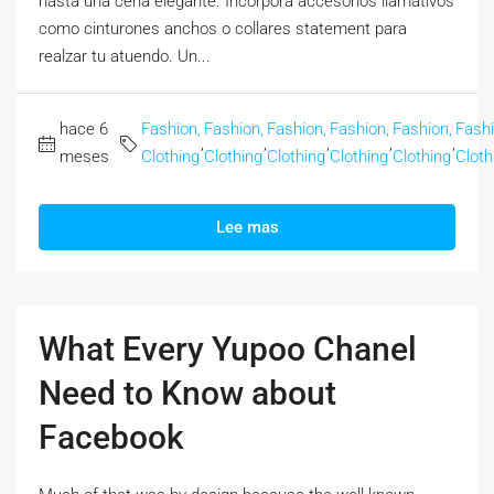
hasta una cena elegante. Incorpora accesorios llamativos
como cinturones anchos o collares statement para
realzar tu atuendo. Un...
hace 6
Fashion,
Fashion,
Fashion,
Fashion,
Fashion,
Fashi
,
,
,
,
,
meses
Clothing
Clothing
Clothing
Clothing
Clothing
Cloth
Lee mas
What Every Yupoo Chanel
Need to Know about
Facebook