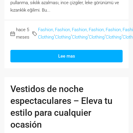
pullanma, sıkılık azalması, ince çizgiler, leke görünümü ve
kızarıklık eğilimi. Bu...
hace 5
Fashion,
Fashion,
Fashion,
Fashion,
Fashion,
Fashi
,
,
,
,
,
meses
Clothing
Clothing
Clothing
Clothing
Clothing
Cloth
Lee mas
Vestidos de noche
espectaculares – Eleva tu
estilo para cualquier
ocasión