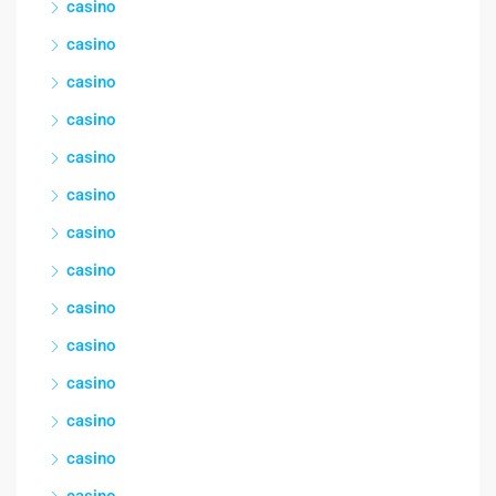
casino
casino
casino
casino
casino
casino
casino
casino
casino
casino
casino
casino
casino