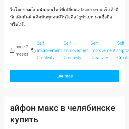
ในโลกของเว็บพนันออนไลน์ที่เปลี่ยนแปลงอย่างรวดเร็ว สิ่งที่
นักเดิมพันนักเดิมพันทุกคนมีในใจคือ "ยูฟ่าเบท น่าเชื่อถือ
หรือไม่"...
Self
Self
Self
Self
hace 3
Improvement,
,
Improvement,
,
Improvement,
,
Impro
meses
Creativity
Creativity
Creativity
Creati
Lee mas
айфон макс в челябинске
купить