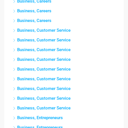
Business, Careers
Business, Careers
Business, Careers
Business, Customer Service
Business, Customer Service
Business, Customer Service
Business, Customer Service
Business, Customer Service
Business, Customer Service
Business, Customer Service
Business, Customer Service
Business, Customer Service
Business, Entrepreneurs
Business, Entrepreneurs