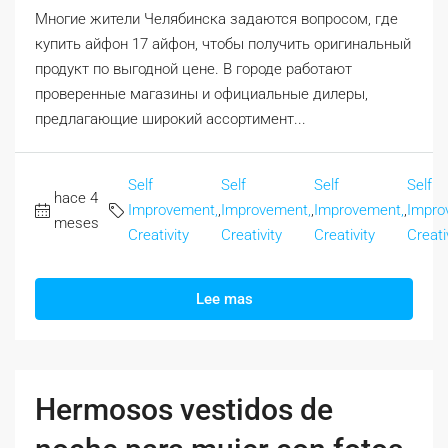
Многие жители Челябинска задаются вопросом, где
купить айфон 17 айфон, чтобы получить оригинальный
продукт по выгодной цене. В городе работают
проверенные магазины и официальные дилеры,
предлагающие широкий ассортимент...
Self
Self
Self
Self
hace 4
Improvement,
,
Improvement,
,
Improvement,
,
Impro
meses
Creativity
Creativity
Creativity
Creati
Lee mas
Hermosos vestidos de