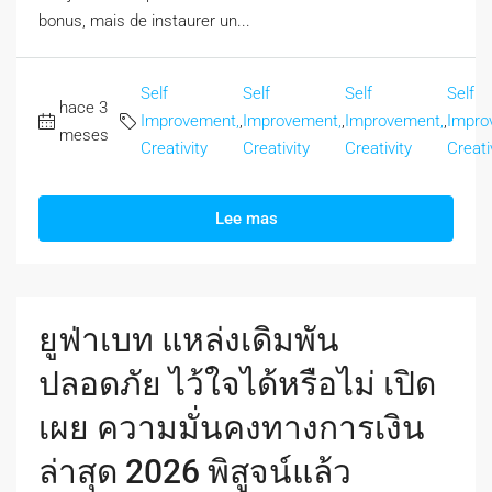
bonus, mais de instaurer un...
Self
Self
Self
Self
hace 3
Improvement,
,
Improvement,
,
Improvement,
,
Impro
meses
Creativity
Creativity
Creativity
Creati
Lee mas
ยูฟ่าเบท แหล่งเดิมพัน
ปลอดภัย ไว้ใจได้หรือไม่ เปิด
เผย ความมั่นคงทางการเงิน
ล่าสุด 2026 พิสูจน์แล้ว