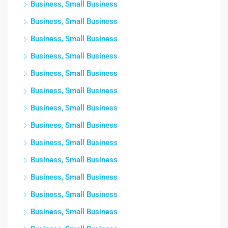
Business, Small Business
Business, Small Business
Business, Small Business
Business, Small Business
Business, Small Business
Business, Small Business
Business, Small Business
Business, Small Business
Business, Small Business
Business, Small Business
Business, Small Business
Business, Small Business
Business, Small Business