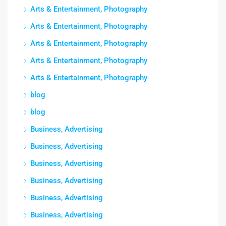
Arts & Entertainment, Photography
Arts & Entertainment, Photography
Arts & Entertainment, Photography
Arts & Entertainment, Photography
Arts & Entertainment, Photography
blog
blog
Business, Advertising
Business, Advertising
Business, Advertising
Business, Advertising
Business, Advertising
Business, Advertising