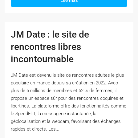
Lee mas
JM Date : le site de
rencontres libres
incontournable
JM Date est devenu le site de rencontres adultes le plus
populaire en France depuis sa création en 2022. Avec
plus de 6 millions de membres et 52 % de femmes, il
propose un espace sûr pour des rencontres coquines et
libertines. La plateforme offre des fonctionnalités comme
le SpeedFlirt, la messagerie instantanée, la
géolocalisation et la webcam, favorisant des échanges
rapides et directs. Les...