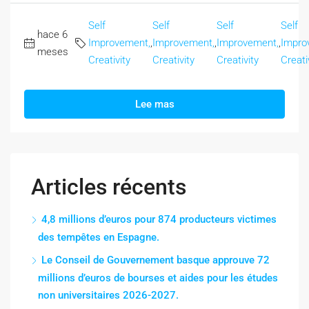
Self
Self
Self
Self
hace 6
Improvement,
,
Improvement,
,
Improvement,
,
Impro
meses
Creativity
Creativity
Creativity
Creati
Lee mas
Articles récents
4,8 millions d’euros pour 874 producteurs victimes
des tempêtes en Espagne.
Le Conseil de Gouvernement basque approuve 72
millions d’euros de bourses et aides pour les études
non universitaires 2026-2027.