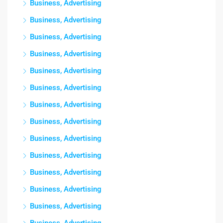
Business, Advertising
Business, Advertising
Business, Advertising
Business, Advertising
Business, Advertising
Business, Advertising
Business, Advertising
Business, Advertising
Business, Advertising
Business, Advertising
Business, Advertising
Business, Advertising
Business, Advertising