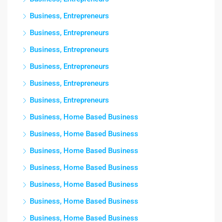
Business, Entrepreneurs
Business, Entrepreneurs
Business, Entrepreneurs
Business, Entrepreneurs
Business, Entrepreneurs
Business, Entrepreneurs
Business, Home Based Business
Business, Home Based Business
Business, Home Based Business
Business, Home Based Business
Business, Home Based Business
Business, Home Based Business
Business, Home Based Business