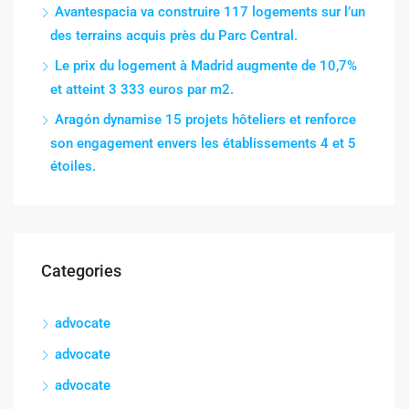
Avantespacia va construire 117 logements sur l’un
des terrains acquis près du Parc Central.
Le prix du logement à Madrid augmente de 10,7%
et atteint 3 333 euros par m2.
Aragón dynamise 15 projets hôteliers et renforce
son engagement envers les établissements 4 et 5
étoiles.
Categories
advocate
advocate
advocate