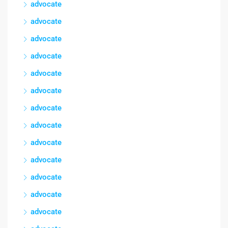
advocate
advocate
advocate
advocate
advocate
advocate
advocate
advocate
advocate
advocate
advocate
advocate
advocate