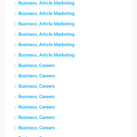
Business, Article Marketing
Business, Article Marketing
Business, Article Marketing
Business, Article Marketing
Business, Article Marketing
Business, Article Marketing
Business, Careers
Business, Careers
Business, Careers
Business, Careers
Business, Careers
Business, Careers
Business, Careers