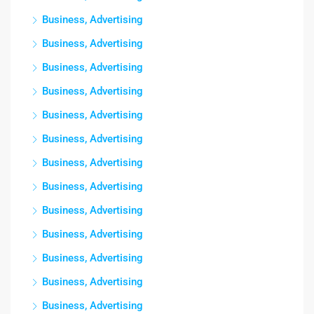
Business, Advertising
Business, Advertising
Business, Advertising
Business, Advertising
Business, Advertising
Business, Advertising
Business, Advertising
Business, Advertising
Business, Advertising
Business, Advertising
Business, Advertising
Business, Advertising
Business, Advertising