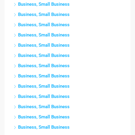
Business, Small Business
Business, Small Business
Business, Small Business
Business, Small Business
Business, Small Business
Business, Small Business
Business, Small Business
Business, Small Business
Business, Small Business
Business, Small Business
Business, Small Business
Business, Small Business
Business, Small Business