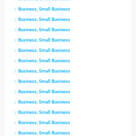
Business, Small Business
Business, Small Business
Business, Small Business
Business, Small Business
Business, Small Business
Business, Small Business
Business, Small Business
Business, Small Business
Business, Small Business
Business, Small Business
Business, Small Business
Business, Small Business
Business, Small Business