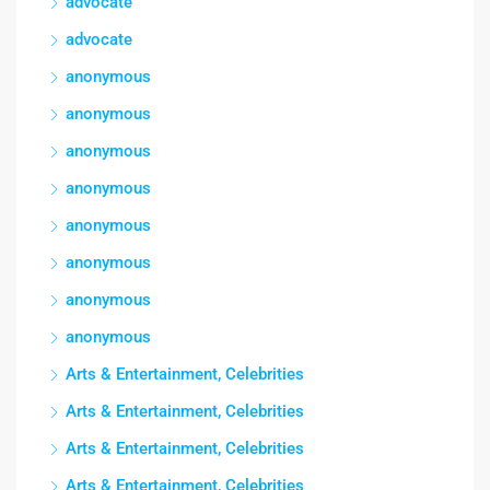
advocate
advocate
anonymous
anonymous
anonymous
anonymous
anonymous
anonymous
anonymous
anonymous
Arts & Entertainment, Celebrities
Arts & Entertainment, Celebrities
Arts & Entertainment, Celebrities
Arts & Entertainment, Celebrities