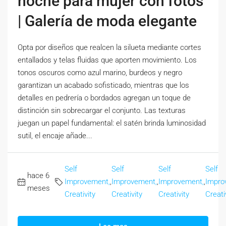
noche para mujer con fotos
| Galería de moda elegante
Opta por diseños que realcen la silueta mediante cortes
entallados y telas fluidas que aporten movimiento. Los
tonos oscuros como azul marino, burdeos y negro
garantizan un acabado sofisticado, mientras que los
detalles en pedrería o bordados agregan un toque de
distinción sin sobrecargar el conjunto. Las texturas
juegan un papel fundamental: el satén brinda luminosidad
sutil, el encaje añade...
Self
Self
Self
Self
hace 6
Improvement,
,
Improvement,
,
Improvement,
,
Impro
meses
Creativity
Creativity
Creativity
Creati