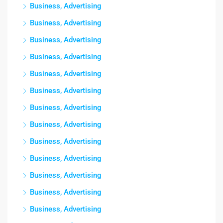
Business, Advertising
Business, Advertising
Business, Advertising
Business, Advertising
Business, Advertising
Business, Advertising
Business, Advertising
Business, Advertising
Business, Advertising
Business, Advertising
Business, Advertising
Business, Advertising
Business, Advertising