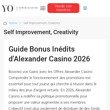
Vende con
nosotros
Home
Self Improvement, Creativity
Self Improvement, Creativity
Guide Bonus Inédits
d’Alexander Casino 2026
Boostez vos Gains avec les Offres Alexander Casino
Comprendre le fonctionnement des promotions est
essentiel pour tout joueur qui cherche à réussir dans le
milieu des jeux d'argent virtuels. En 2026, Alexander
Casino a redéfini sa politique promotionnelle pour
proposer une valeur augmentée à ses membres.
L'objectif n'est plus seulement de distribuer de des fonds