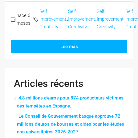
Self
Self
Self
Self
hace 6
Improvement,
,
Improvement,
,
Improvement,
,
Impro
meses
Creativity
Creativity
Creativity
Creati
Lee mas
Articles récents
4,8 millions d’euros pour 874 producteurs victimes
des tempêtes en Espagne.
Le Conseil de Gouvernement basque approuve 72
millions d’euros de bourses et aides pour les études
non universitaires 2026-2027.