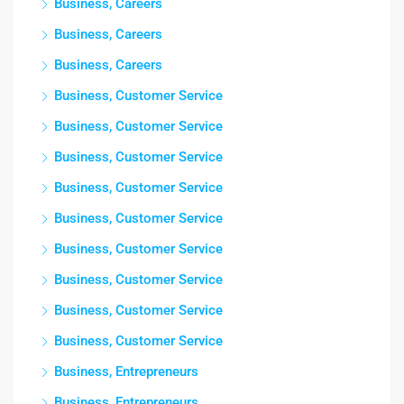
Business, Careers
Business, Careers
Business, Careers
Business, Customer Service
Business, Customer Service
Business, Customer Service
Business, Customer Service
Business, Customer Service
Business, Customer Service
Business, Customer Service
Business, Customer Service
Business, Customer Service
Business, Entrepreneurs
Business, Entrepreneurs