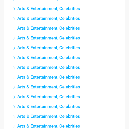
Arts & Entertainment, Celebrities
Arts & Entertainment, Celebrities
Arts & Entertainment, Celebrities
Arts & Entertainment, Celebrities
Arts & Entertainment, Celebrities
Arts & Entertainment, Celebrities
Arts & Entertainment, Celebrities
Arts & Entertainment, Celebrities
Arts & Entertainment, Celebrities
Arts & Entertainment, Celebrities
Arts & Entertainment, Celebrities
Arts & Entertainment, Celebrities
Arts & Entertainment, Celebrities