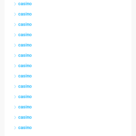
casino
casino
casino
casino
casino
casino
casino
casino
casino
casino
casino
casino
casino