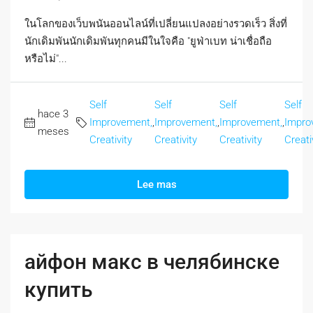
ในโลกของเว็บพนันออนไลน์ที่เปลี่ยนแปลงอย่างรวดเร็ว สิ่งที่
นักเดิมพันนักเดิมพันทุกคนมีในใจคือ "ยูฟ่าเบท น่าเชื่อถือ
หรือไม่"...
Self
Self
Self
Self
hace 3
Improvement,
,
Improvement,
,
Improvement,
,
Impro
meses
Creativity
Creativity
Creativity
Creati
Lee mas
айфон макс в челябинске
купить