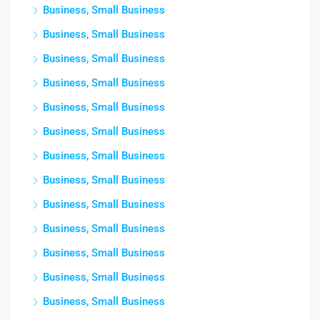
Business, Small Business
Business, Small Business
Business, Small Business
Business, Small Business
Business, Small Business
Business, Small Business
Business, Small Business
Business, Small Business
Business, Small Business
Business, Small Business
Business, Small Business
Business, Small Business
Business, Small Business