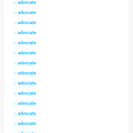
advocate
advocate
advocate
advocate
advocate
advocate
advocate
advocate
advocate
advocate
advocate
advocate
advocate