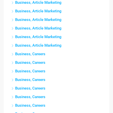
Business, Article Marketing
Business, Article Marketing
Business, Article Marketing
Business, Article Marketing
Business, Article Marketing
Business, Article Marketing
Business, Careers
Business, Careers
Business, Careers
Business, Careers
Business, Careers
Business, Careers
Business, Careers