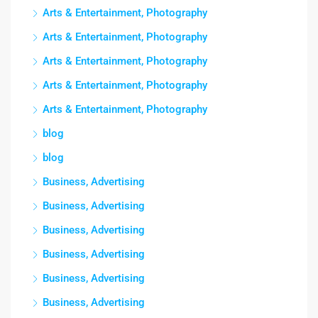
Arts & Entertainment, Photography
Arts & Entertainment, Photography
Arts & Entertainment, Photography
Arts & Entertainment, Photography
Arts & Entertainment, Photography
blog
blog
Business, Advertising
Business, Advertising
Business, Advertising
Business, Advertising
Business, Advertising
Business, Advertising