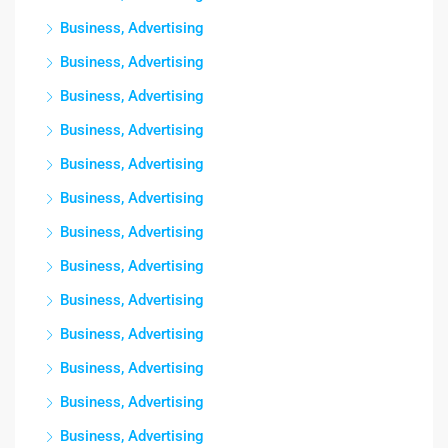
Business, Advertising
Business, Advertising
Business, Advertising
Business, Advertising
Business, Advertising
Business, Advertising
Business, Advertising
Business, Advertising
Business, Advertising
Business, Advertising
Business, Advertising
Business, Advertising
Business, Advertising