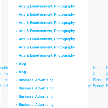
Arts & Entertainment, Photography
Arts & Entertainment, Photography
Arts & Entertainment, Photography
Arts & Entertainment, Photography
Arts & Entertainment, Photography
Arts & Entertainment, Photography
Arts & Entertainment, Photography
blog
ealth &
Health
Health
Health
Health
Health
Health
Health
H
blog
itness,
&
&
&
&
&
&
&
,
,
,
,
,
,
,
,
lternative
Fitness,
Fitness,
Fitness,
Fitness,
Fitness,
Fitness,
Fitness,
F
Business, Advertising
edicine
Beauty
Beauty
Beauty
Beauty
Beauty
Beauty
Beauty
B
Business, Advertising
Business, Advertising
Business, Advertising