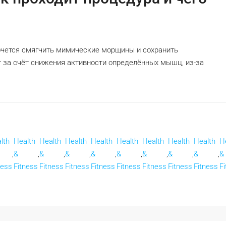
хочется смягчить мимические морщины и сохранить
т за счёт снижения активности определённых мышц, из-за
lth
Health
Health
Health
Health
Health
Health
Health
Health
H
,
&
,
&
,
&
,
&
,
&
,
&
,
&
,
&
,
&
ness
Fitness
Fitness
Fitness
Fitness
Fitness
Fitness
Fitness
Fitness
F