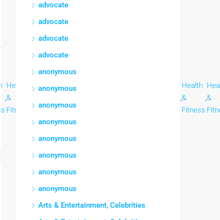
advocate
advocate
advocate
advocate
anonymous
h
Health
Health
Health
Health
Health
Health
Health
Health
Hea
anonymous
,
&
,
&
,
&
,
&
,
&
,
&
,
&
,
&
,
&
anonymous
ss
Fitness
Fitness
Fitness
Fitness
Fitness
Fitness
Fitness
Fitness
Fit
anonymous
anonymous
anonymous
anonymous
anonymous
Arts & Entertainment, Celebrities