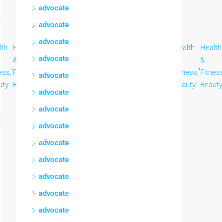
advocate
advocate
advocate
lth
Health
Health
Health
Health
Health
Health
Health
Health
advocate
&
&
&
&
&
&
&
&
,
,
,
,
,
,
,
,
ess,
Fitness,
Fitness,
Fitness,
Fitness,
Fitness,
Fitness,
Fitness,
Fitnes
advocate
uty
Beauty
Beauty
Beauty
Beauty
Beauty
Beauty
Beauty
Beaut
advocate
advocate
advocate
advocate
advocate
advocate
advocate
advocate