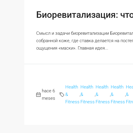
Биоревитализация: что
Смысл и задачи биоревитализации Биоревитал
собранной коже, где ставка делается на пост
ощущения «маски». Главная идея...
Health
Health
Health
Health
Hea
hace 6
&
,
&
,
&
,
&
,
&
meses
Fitness
Fitness
Fitness
Fitness
Fit