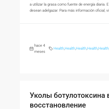
a utilizar la grasa como fuente de energía diaria.
desean adelgazar. Para más información oficial, v
hace 4
Health
,
Health
,
Health
,
Health
,
Health
meses
Уколы ботулотоксина в
восстановление