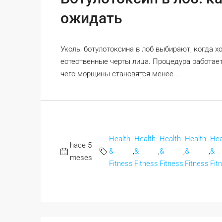
ожидать
Уколы ботулотоксина в лоб выбирают, когда 
естественные черты лица. Процедура работае
чего морщины становятся менее...
Health
Health
Health
Health
Hea
hace 5
&
,
&
,
&
,
&
,
&
meses
Fitness
Fitness
Fitness
Fitness
Fit