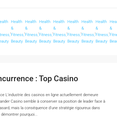
ealth
Health
Health
Health
Health
Health
Health
Health
Hea
&
&
&
&
&
&
&
&
,
,
,
,
,
,
,
,
itness,
Fitness,
Fitness,
Fitness,
Fitness,
Fitness,
Fitness,
Fitness,
Fitn
eauty
Beauty
Beauty
Beauty
Beauty
Beauty
Beauty
Beauty
Bea
ncurrence : Top Casino
nce L'industrie des casinos en ligne actuellement demeure
ander Casino semble à conserver sa position de leader face à
hasard, mais la conséquence d'une stratégie rigoureux dans
 démontrer pourquoi...