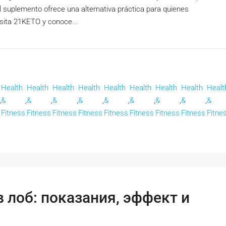
 El suplemento ofrece una alternativa práctica para quienes
isita 21KETO y conoce...
Health
Health
Health
Health
Health
Health
Health
Health
Healt
,
&
,
&
,
&
,
&
,
&
,
&
,
&
,
&
,
&
Fitness
Fitness
Fitness
Fitness
Fitness
Fitness
Fitness
Fitness
Fitne
 лоб: показания, эффект и