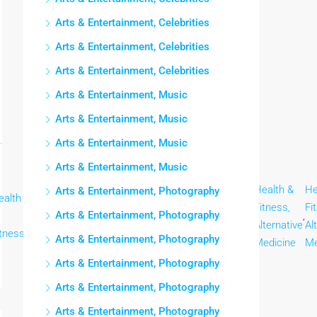
Arts & Entertainment, Celebrities
Arts & Entertainment, Celebrities
Arts & Entertainment, Celebrities
Arts & Entertainment, Music
Arts & Entertainment, Music
Arts & Entertainment, Music
Arts & Entertainment, Music
Health
Health
Health
Health
Health
Health &
He
Arts & Entertainment, Photography
ealth
Health
&
&
&
&
&
Fitness,
Fi
Arts & Entertainment, Photography
,
&
,
,
,
,
,
,
,
Fitness,
Fitness,
Fitness,
Fitness,
Fitness,
Alternative
Al
itness
Fitness
Arts & Entertainment, Photography
Acne
Acne
Acne
Acne
Acne
Medicine
Me
Arts & Entertainment, Photography
Arts & Entertainment, Photography
Arts & Entertainment, Photography