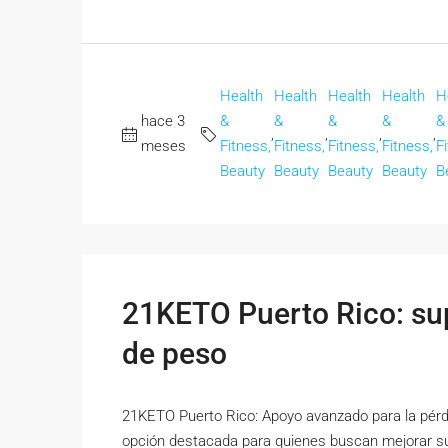
Health
Health
Health
Health
H
hace 3
&
&
&
&
&
,
,
,
,
meses
Fitness,
Fitness,
Fitness,
Fitness,
F
Beauty
Beauty
Beauty
Beauty
B
21KETO Puerto Rico: su
de peso
21KETO Puerto Rico: Apoyo avanzado para la pérd
opción destacada para quienes buscan mejorar su