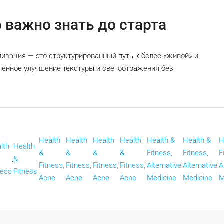
 важно знать до старта
изация — это структурированный путь к более «живой» и
епенное улучшение текстуры и светоотражения без
Health
Health
Health
Health
Health &
Health &
H
lth
Health
&
&
&
&
Fitness,
Fitness,
F
,
&
,
,
,
,
,
,
,
Fitness,
Fitness,
Fitness,
Fitness,
Alternative
Alternative
A
ness
Fitness
Acne
Acne
Acne
Acne
Medicine
Medicine
M