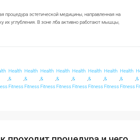
ая процедура эстетической медицины, направленная на
 их углубления. В зоне лба активно работают мышцы,
lth
Health
Health
Health
Health
Health
Health
Health
Health
H
,
&
,
&
,
&
,
&
,
&
,
&
,
&
,
&
,
&
ness
Fitness
Fitness
Fitness
Fitness
Fitness
Fitness
Fitness
Fitness
F
ак проходит процедура и чего