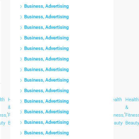
Business, Advertising
Business, Advertising
Business, Advertising
Business, Advertising
Business, Advertising
Business, Advertising
Business, Advertising
Business, Advertising
Business, Advertising
lth
Health
Health
Health
Health
Health
Health
Health
Health
Business, Advertising
&
&
&
&
&
&
&
&
,
,
,
,
,
,
,
,
Business, Advertising
ess,
Fitness,
Fitness,
Fitness,
Fitness,
Fitness,
Fitness,
Fitness,
Fitnes
Business, Advertising
uty
Beauty
Beauty
Beauty
Beauty
Beauty
Beauty
Beauty
Beaut
Business, Advertising