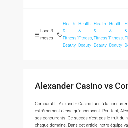
Health
Health
Health
Health
H
hace 3
&
&
&
&
&
,
,
,
,
meses
Fitness,
Fitness,
Fitness,
Fitness,
F
Beauty
Beauty
Beauty
Beauty
B
Alexander Casino vs Co
Comparatif : Alexander Casino face à la concurre
extrêmement dense qu'auparavant. Pourtant, Alex
ses concurrents. Ce succès n'est pas le fruit du 
chaque domaine. Dans cet article, notre équipe va