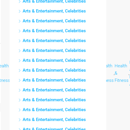
Arts & Entertainment, Celebrities
Arts & Entertainment, Celebrities
Arts & Entertainment, Celebrities
Arts & Entertainment, Celebrities
Arts & Entertainment, Celebrities
Arts & Entertainment, Celebrities
Arts & Entertainment, Celebrities
ealth
Health
Health
Health
Health
Health
Health
Health
Health
Arts & Entertainment, Celebrities
,
&
,
&
,
&
,
&
,
&
,
&
,
&
,
&
,
Arts & Entertainment, Celebrities
itness
Fitness
Fitness
Fitness
Fitness
Fitness
Fitness
Fitness
Fitness
Arts & Entertainment, Celebrities
Arts & Entertainment, Celebrities
Arts & Entertainment, Celebrities
Arts & Entertainment, Celebrities
Arts & Entertainment, Celebrities