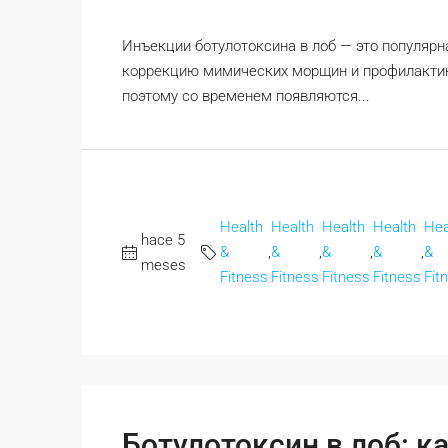
Инъекции ботулотоксина в лоб — это популярн
коррекцию мимических морщин и профилактику
поэтому со временем появляются...
Health
Health
Health
Health
Hea
hace 5
&
,
&
,
&
,
&
,
&
meses
Fitness
Fitness
Fitness
Fitness
Fit
Ботулотоксин в лоб: к