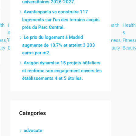
universitaires 2026-2027.
Avantespacia va construire 117
logements sur l’un des terrains acquis
lth
Health
Health
Health
Health
Health
Health
Health
Health
près du Parc Central.
&
&
&
&
&
&
&
&
,
,
,
,
,
,
,
,
Le prix du logement à Madrid
ess,
Fitness,
Fitness,
Fitness,
Fitness,
Fitness,
Fitness,
Fitness,
Fitnes
augmente de 10,7% et atteint 3 333
uty
Beauty
Beauty
Beauty
Beauty
Beauty
Beauty
Beauty
Beaut
euros par m2.
Aragón dynamise 15 projets hôteliers
et renforce son engagement envers les
établissements 4 et 5 étoiles.
Categories
advocate