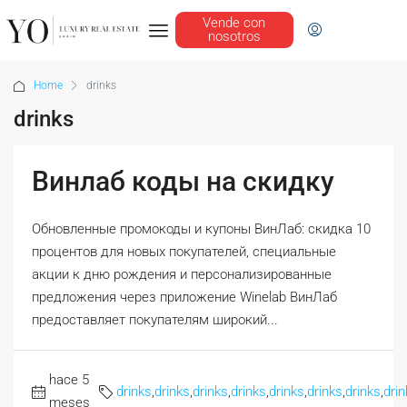
Vende con
nosotros
Home
drinks
drinks
Винлаб коды на скидку
Обновленные промокоды и купоны ВинЛаб: скидка 10
процентов для новых покупателей, специальные
акции к дню рождения и персонализированные
предложения через приложение Winelab ВинЛаб
предоставляет покупателям широкий...
hace 5
drinks
,
drinks
,
drinks
,
drinks
,
drinks
,
drinks
,
drinks
,
drin
meses