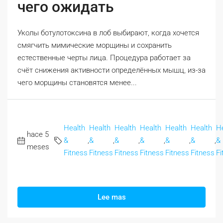
чего ожидать
Уколы ботулотоксина в лоб выбирают, когда хочется
смягчить мимические морщины и сохранить
естественные черты лица. Процедура работает за
счёт снижения активности определённых мышц, из-за
чего морщины становятся менее...
Health
Health
Health
Health
Health
Health
H
hace 5
&
,
&
,
&
,
&
,
&
,
&
,
&
meses
Fitness
Fitness
Fitness
Fitness
Fitness
Fitness
Fi
Lee mas