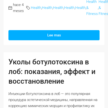
Health
Healt
hace 4
Health
,
Health
,
Health
,
Health
,
Health
,
&
,
&
meses
Fitness
Fitne
Lee mas
Уколы ботулотоксина в
лоб: показания, эффект и
восстановление
Инъекции ботулотоксина в лоб — это популярная
процедура эстетической медицины, направленная на
коррекцию мимических морщин и профилактику их