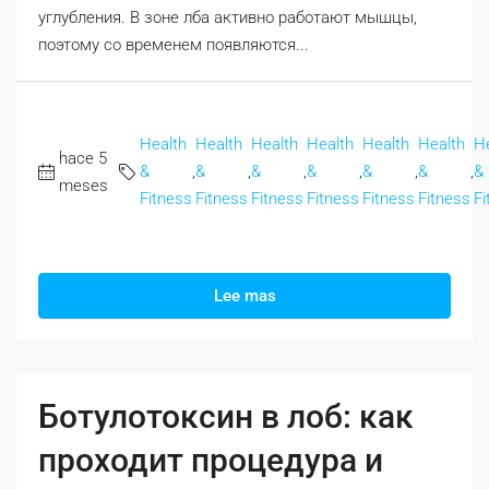
углубления. В зоне лба активно работают мышцы,
поэтому со временем появляются...
Health
Health
Health
Health
Health
Health
H
hace 5
&
,
&
,
&
,
&
,
&
,
&
,
&
meses
Fitness
Fitness
Fitness
Fitness
Fitness
Fitness
Fi
Lee mas
Ботулотоксин в лоб: как
проходит процедура и