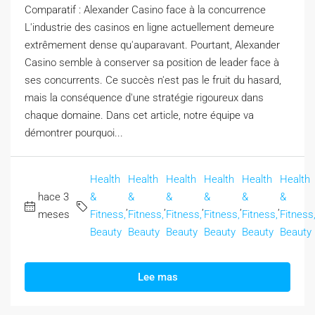
Comparatif : Alexander Casino face à la concurrence
L'industrie des casinos en ligne actuellement demeure
extrêmement dense qu'auparavant. Pourtant, Alexander
Casino semble à conserver sa position de leader face à
ses concurrents. Ce succès n'est pas le fruit du hasard,
mais la conséquence d'une stratégie rigoureux dans
chaque domaine. Dans cet article, notre équipe va
démontrer pourquoi...
Health
Health
Health
Health
Health
Health
hace 3
&
&
&
&
&
&
,
,
,
,
,
meses
Fitness,
Fitness,
Fitness,
Fitness,
Fitness,
Fitness
Beauty
Beauty
Beauty
Beauty
Beauty
Beauty
Lee mas