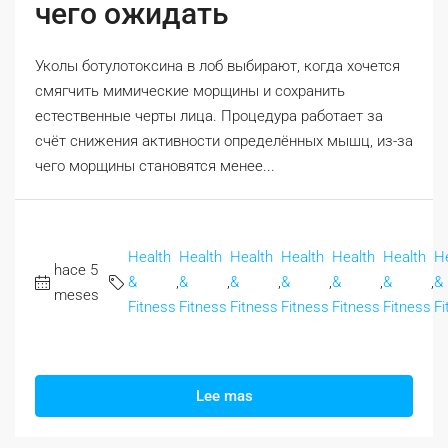
чего ожидать
Уколы ботулотоксина в лоб выбирают, когда хочется
смягчить мимические морщины и сохранить
естественные черты лица. Процедура работает за
счёт снижения активности определённых мышц, из-за
чего морщины становятся менее...
Health
Health
Health
Health
Health
Health
H
hace 5
&
,
&
,
&
,
&
,
&
,
&
,
&
meses
Fitness
Fitness
Fitness
Fitness
Fitness
Fitness
Fi
Lee mas