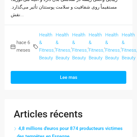
مستقیماً روی شفافیت و سلامت پوستتان تأثیر می‌گذارد.
نقش...
Health
Health
Health
Health
Health
Health
hace 6
&
&
&
&
&
&
,
,
,
,
,
meses
Fitness,
Fitness,
Fitness,
Fitness,
Fitness,
Fitness
Beauty
Beauty
Beauty
Beauty
Beauty
Beauty
Lee mas
Articles récents
4,8 millions d’euros pour 874 producteurs victimes
des tempêtes en Espagne.