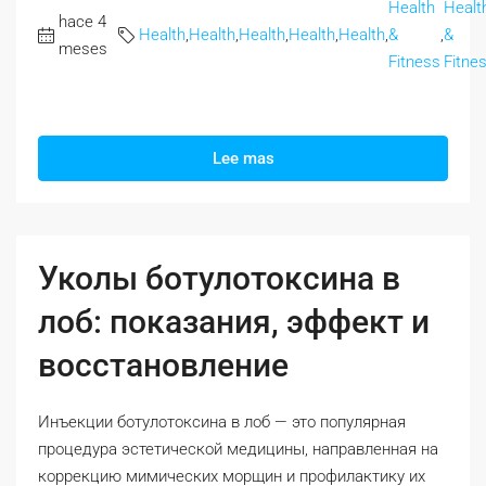
Health
Healt
hace 4
Health
,
Health
,
Health
,
Health
,
Health
,
&
,
&
meses
Fitness
Fitne
Lee mas
Уколы ботулотоксина в
лоб: показания, эффект и
восстановление
Инъекции ботулотоксина в лоб — это популярная
процедура эстетической медицины, направленная на
коррекцию мимических морщин и профилактику их