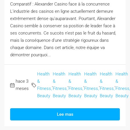
Comparatif : Alexander Casino face à la concurrence
L'industrie des casinos en ligne actuellement demeure
extrêmement dense qu'auparavant. Pourtant, Alexander
Casino semble à conserver sa position de leader face à
ses concurrents. Ce succès n'est pas le fruit du hasard,
mais la conséquence d'une stratégie rigoureux dans
chaque domaine. Dans cet article, notre équipe va
démontrer pourquoi...
Health
Health
Health
Health
Health
Health
hace 3
&
&
&
&
&
&
,
,
,
,
,
meses
Fitness,
Fitness,
Fitness,
Fitness,
Fitness,
Fitness
Beauty
Beauty
Beauty
Beauty
Beauty
Beauty
Lee mas