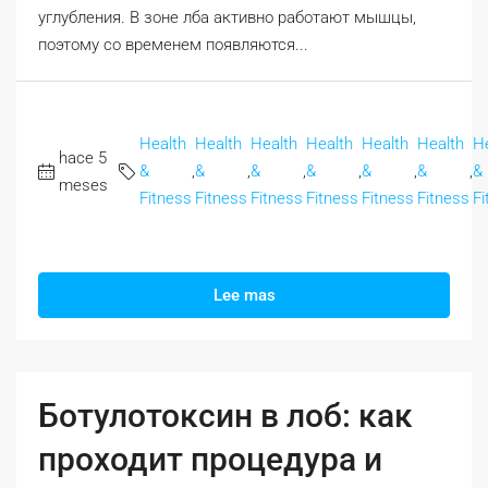
углубления. В зоне лба активно работают мышцы,
поэтому со временем появляются...
Health
Health
Health
Health
Health
Health
H
hace 5
&
,
&
,
&
,
&
,
&
,
&
,
&
meses
Fitness
Fitness
Fitness
Fitness
Fitness
Fitness
Fi
Lee mas
Ботулотоксин в лоб: как
проходит процедура и