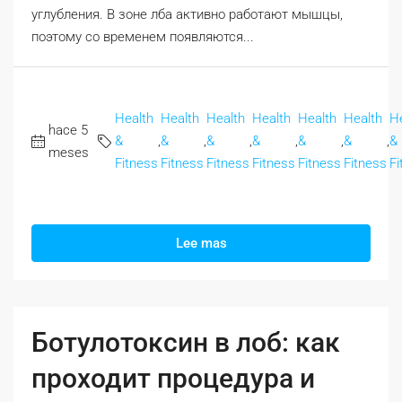
углубления. В зоне лба активно работают мышцы,
поэтому со временем появляются...
Health
Health
Health
Health
Health
Health
H
hace 5
&
,
&
,
&
,
&
,
&
,
&
,
&
meses
Fitness
Fitness
Fitness
Fitness
Fitness
Fitness
Fi
Lee mas
Ботулотоксин в лоб: как
проходит процедура и