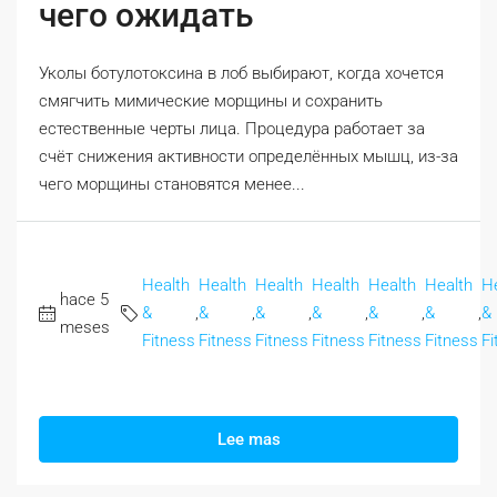
чего ожидать
Уколы ботулотоксина в лоб выбирают, когда хочется
смягчить мимические морщины и сохранить
естественные черты лица. Процедура работает за
счёт снижения активности определённых мышц, из-за
чего морщины становятся менее...
Health
Health
Health
Health
Health
Health
H
hace 5
&
,
&
,
&
,
&
,
&
,
&
,
&
meses
Fitness
Fitness
Fitness
Fitness
Fitness
Fitness
Fi
Lee mas