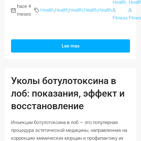
Health
Healt
hace 4
Health
,
Health
,
Health
,
Health
,
Health
,
&
,
&
meses
Fitness
Fitne
Lee mas
Уколы ботулотоксина в
лоб: показания, эффект и
восстановление
Инъекции ботулотоксина в лоб — это популярная
процедура эстетической медицины, направленная на
коррекцию мимических морщин и профилактику их