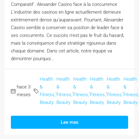
Comparatif : Alexander Casino face à la concurrence
L'industrie des casinos en ligne actuellement demeure
extrêmement dense qu'auparavant. Pourtant, Alexander
Casino semble à conserver sa position de leader face à
ses concurrents. Ce succès n'est pas le fruit du hasard,
mais la conséquence d'une stratégie rigoureux dans
chaque domaine. Dans cet article, notre équipe va
démontrer pourquoi...
Health
Health
Health
Health
Health
Health
hace 3
&
&
&
&
&
&
,
,
,
,
,
meses
Fitness,
Fitness,
Fitness,
Fitness,
Fitness,
Fitness
Beauty
Beauty
Beauty
Beauty
Beauty
Beauty
Lee mas