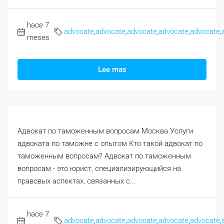
hace 7
advocate
,
advocate
,
advocate
,
advocate
,
advocate
,
meses
Lee mas
Адвокат по таможенным вопросам Москва Услуги
адвоката по таможне с опытом Кто такой адвокат по
таможенным вопросам? Адвокат по таможенным
вопросам - это юрист, специализирующийся на
правовых аспектах, связанных с...
hace 7
advocate
,
advocate
,
advocate
,
advocate
,
advocate
,