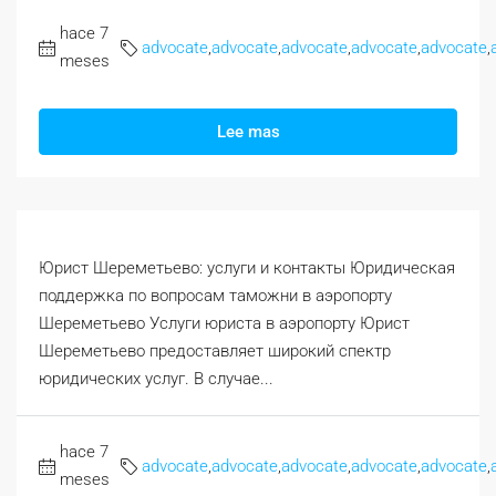
hace 7
advocate
,
advocate
,
advocate
,
advocate
,
advocate
,
meses
Lee mas
Юрист Шереметьево: услуги и контакты Юридическая
поддержка по вопросам таможни в аэропорту
Шереметьево Услуги юриста в аэропорту Юрист
Шереметьево предоставляет широкий спектр
юридических услуг. В случае...
hace 7
advocate
,
advocate
,
advocate
,
advocate
,
advocate
,
meses