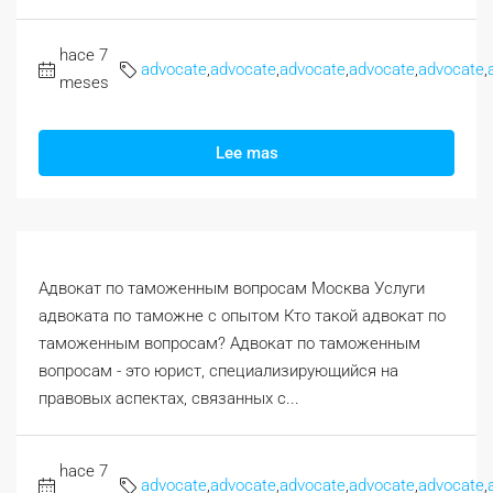
hace 7
advocate
,
advocate
,
advocate
,
advocate
,
advocate
,
meses
Lee mas
Адвокат по таможенным вопросам Москва Услуги
адвоката по таможне с опытом Кто такой адвокат по
таможенным вопросам? Адвокат по таможенным
вопросам - это юрист, специализирующийся на
правовых аспектах, связанных с...
hace 7
advocate
,
advocate
,
advocate
,
advocate
,
advocate
,