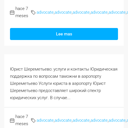
hace 7
advocate
,
advocate
,
advocate
,
advocate
,
advocate
,
meses
Lee mas
Юрист Шереметьево: услуги и контакты Юридическая
поддержка по вопросам таможни в аэропорту
Шереметьево Услуги юриста в аэропорту Юрист
Шереметьево предоставляет широкий спектр
юридических услуг. В случае...
hace 7
advocate
,
advocate
,
advocate
,
advocate
,
advocate
,
meses