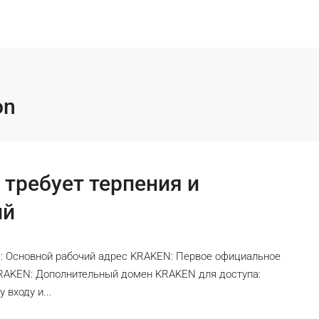
on
 требует терпения и
ий
: Основной рабочий адрес KRAKEN: Первое официальное
KRAKEN: Дополнительный домен KRAKEN для доступа:
входу и...