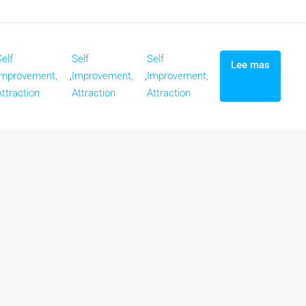
Self
Self
Self
Lee mas
Improvement,
,
Improvement,
,
Improvement,
Attraction
Attraction
Attraction