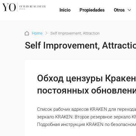
Inicio
Propiedades
Otros
Home
Self Improvement, Attraction
Self Improvement, Attracti
Обход цензуры Кракен
постоянных обновлен
Список рабочих адресов KRAKEN для перехода
зеркало KRAKEN: Второе резервное зеркало 
Подробная инструкция KRAKEN по безопасному 