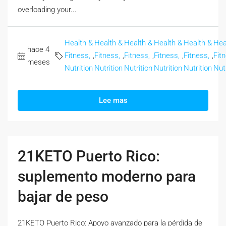
overloading your...
Health &
Health &
Health &
Health &
Health &
Hea
hace 4
Fitness,
,
Fitness,
,
Fitness,
,
Fitness,
,
Fitness,
,
Fit
meses
Nutrition
Nutrition
Nutrition
Nutrition
Nutrition
Nutr
Lee mas
21KETO Puerto Rico:
suplemento moderno para
bajar de peso
21KETO Puerto Rico: Apoyo avanzado para la pérdida de