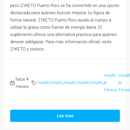
peso 21KETO Puerto Rico se ha convertido en una opción
destacada para quienes buscan mejorar su figura de
forma natural. 21KETO Puerto Rico ayuda al cuerpo a
utilizar la grasa como fuente de energía diaria. El
suplemento ofrece una alternativa práctica para quienes
desean adelgazar. Para más información oficial, visita
21KETO y conoce...
Health
Healt
hace 4
Health
,
Health
,
Health
,
Health
,
Health
,
&
,
&
meses
Fitness
Fitne
Lee mas