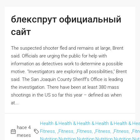
блекспрут официальный
сайт
The suspected shooter fled and remains at large, Brent
said. Officials are urging the public for help with
information as detectives work to determine a possible
motive. "Investigators are exploring all possibilities," Brent
said. The San Joaquin County Sheriff’s Office is leading
the investigation. There have been at least 380 mass
shootings in the US so far this year – defined as when
at...
Health &
Health &
Health &
Health &
Health &
Hea
hace 4
Fitness,
,
Fitness,
,
Fitness,
,
Fitness,
,
Fitness,
,
Fit
meses
Nutrition
Nutrition
Nutrition
Nutrition
Nutrition
Nutr