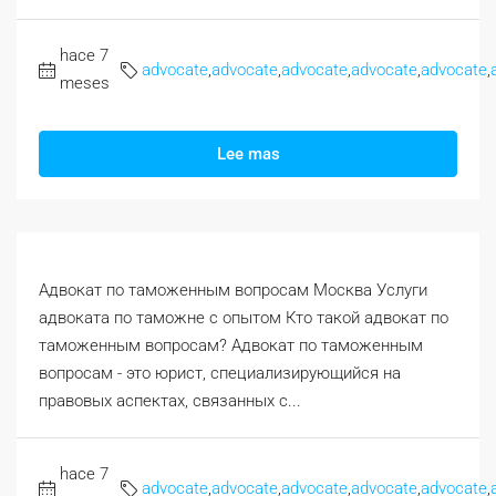
hace 7
advocate
,
advocate
,
advocate
,
advocate
,
advocate
,
meses
Lee mas
Адвокат по таможенным вопросам Москва Услуги
адвоката по таможне с опытом Кто такой адвокат по
таможенным вопросам? Адвокат по таможенным
вопросам - это юрист, специализирующийся на
правовых аспектах, связанных с...
hace 7
advocate
,
advocate
,
advocate
,
advocate
,
advocate
,