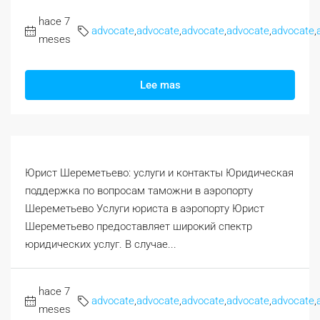
hace 7
advocate
,
advocate
,
advocate
,
advocate
,
advocate
,
meses
Lee mas
Юрист Шереметьево: услуги и контакты Юридическая
поддержка по вопросам таможни в аэропорту
Шереметьево Услуги юриста в аэропорту Юрист
Шереметьево предоставляет широкий спектр
юридических услуг. В случае...
hace 7
advocate
,
advocate
,
advocate
,
advocate
,
advocate
,
meses