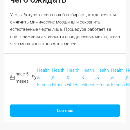
Уколы ботулотоксина в лоб выбирают, когда хочется
смягчить мимические морщины и сохранить
естественные черты лица. Процедура работает за
счёт снижения активности определённых мышц, из-за
чего морщины становятся менее...
Health
Health
Health
Health
Health
Health
H
hace 5
&
,
&
,
&
,
&
,
&
,
&
,
&
meses
Fitness
Fitness
Fitness
Fitness
Fitness
Fitness
Fi
Lee mas