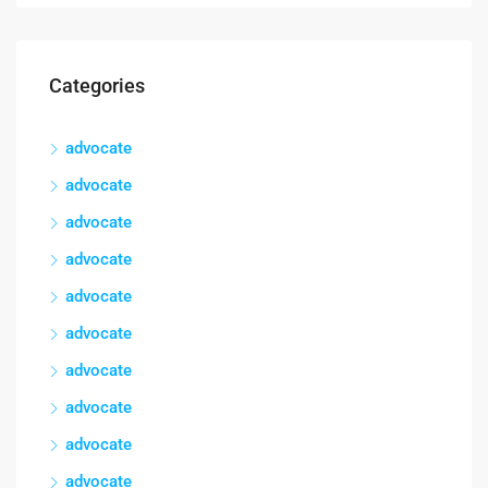
Categories
advocate
advocate
advocate
advocate
advocate
advocate
advocate
advocate
advocate
advocate