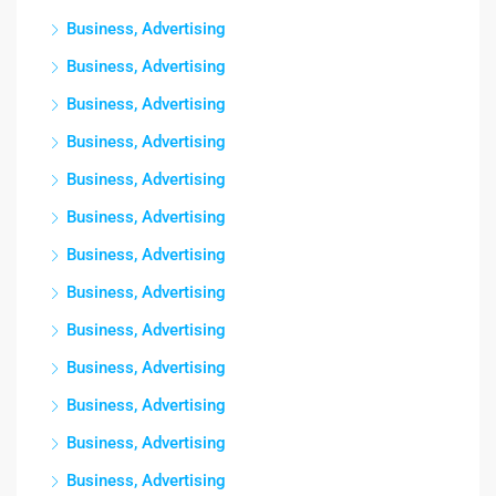
Business, Advertising
Business, Advertising
Business, Advertising
Business, Advertising
Business, Advertising
Business, Advertising
Business, Advertising
Business, Advertising
Business, Advertising
Business, Advertising
Business, Advertising
Business, Advertising
Business, Advertising