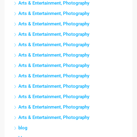
Arts & Entertainment, Photography
Arts & Entertainment, Photography
Arts & Entertainment, Photography
Arts & Entertainment, Photography
Arts & Entertainment, Photography
Arts & Entertainment, Photography
Arts & Entertainment, Photography
Arts & Entertainment, Photography
Arts & Entertainment, Photography
Arts & Entertainment, Photography
Arts & Entertainment, Photography
Arts & Entertainment, Photography
blog