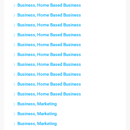
Business, Home Based Business
Business, Home Based Business
Business, Home Based Business
Business, Home Based Business
Business, Home Based Business
Business, Home Based Business
Business, Home Based Business
Business, Home Based Business
Business, Home Based Business
Business, Home Based Business
Business, Marketing
Business, Marketing
Business, Marketing