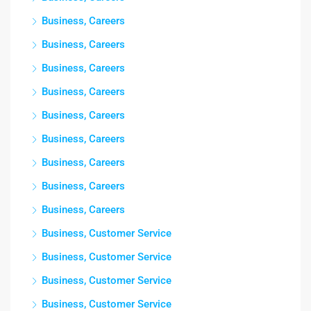
Business, Careers
Business, Careers
Business, Careers
Business, Careers
Business, Careers
Business, Careers
Business, Careers
Business, Careers
Business, Careers
Business, Customer Service
Business, Customer Service
Business, Customer Service
Business, Customer Service