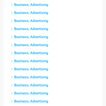
Business, Advertising
Business, Advertising
Business, Advertising
Business, Advertising
Business, Advertising
Business, Advertising
Business, Advertising
Business, Advertising
Business, Advertising
Business, Advertising
Business, Advertising
Business, Advertising
Business, Advertising