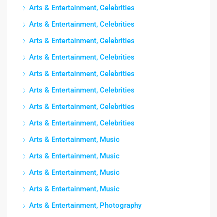
Arts & Entertainment, Celebrities
Arts & Entertainment, Celebrities
Arts & Entertainment, Celebrities
Arts & Entertainment, Celebrities
Arts & Entertainment, Celebrities
Arts & Entertainment, Celebrities
Arts & Entertainment, Celebrities
Arts & Entertainment, Celebrities
Arts & Entertainment, Music
Arts & Entertainment, Music
Arts & Entertainment, Music
Arts & Entertainment, Music
Arts & Entertainment, Photography