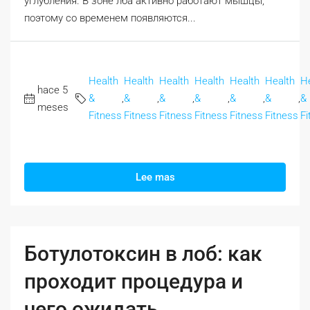
углубления. В зоне лба активно работают мышцы,
поэтому со временем появляются...
Health
Health
Health
Health
Health
Health
H
hace 5
&
,
&
,
&
,
&
,
&
,
&
,
&
meses
Fitness
Fitness
Fitness
Fitness
Fitness
Fitness
Fi
Lee mas
Ботулотоксин в лоб: как
проходит процедура и
чего ожидать