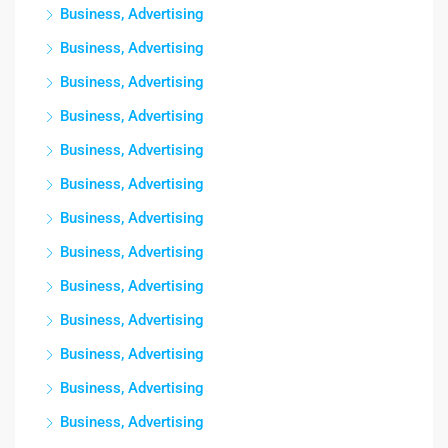
Business, Advertising
Business, Advertising
Business, Advertising
Business, Advertising
Business, Advertising
Business, Advertising
Business, Advertising
Business, Advertising
Business, Advertising
Business, Advertising
Business, Advertising
Business, Advertising
Business, Advertising