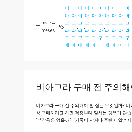
비
비
비
비
비
비
비
비
비
비
아
아
아
아
아
아
아
아
아
아
hace 4
그
그
그
그
그
그
그
그
그
그
,
,
,
,
,
,
,
,
,
,
meses
라
라
라
라
라
라
라
라
라
라
구
구
구
구
구
구
구
구
구
구
매
매
매
매
매
매
매
매
매
매
비아그라 구매 전 주의해
비아그라 구매 전 주의해야 할 점은 무엇일까? 
상 구매하려고 하면 걱정부터 앞서는 경우가 많습니다
"부작용은 없을까?" "기록이 남거나 주변에 알려지진