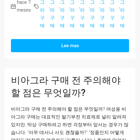
hace 7
그
그
그
그
그
그
그
그
그
,
,
,
,
,
,
,
,
meses
라
라
라
라
라
라
라
라
라
구
구
구
구
구
구
구
구
구
매
매
매
매
매
매
매
매
매
Lee mas
비아그라 구매 전 주의해야
할 점은 무엇일까?
비아그라 구매 전 주의해야 할 점은 무엇일까? 여성용 비
아그라 구매는 대표적인 발기부전 치료제로 널리 알려져
있지만, 막상 구매하려고 하면 걱정부터 앞서는 경우가 많
습니다. "아무 데서나 사도 괜찮을까?" "정품인지 어떻게