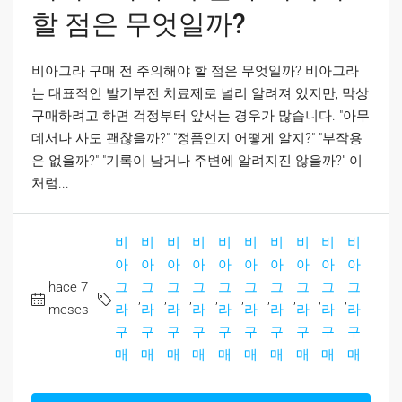
할 점은 무엇일까?
비아그라 구매 전 주의해야 할 점은 무엇일까? 비아그라
는 대표적인 발기부전 치료제로 널리 알려져 있지만, 막상
구매하려고 하면 걱정부터 앞서는 경우가 많습니다. "아무
데서나 사도 괜찮을까?" "정품인지 어떻게 알지?" "부작용
은 없을까?" "기록이 남거나 주변에 알려지진 않을까?" 이
처럼...
비
비
비
비
비
비
비
비
비
비
아
아
아
아
아
아
아
아
아
아
hace 7
그
그
그
그
그
그
그
그
그
그
,
,
,
,
,
,
,
,
,
meses
라
라
라
라
라
라
라
라
라
라
구
구
구
구
구
구
구
구
구
구
매
매
매
매
매
매
매
매
매
매