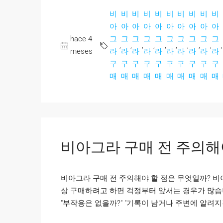
비
비
비
비
비
비
비
비
비
비
아
아
아
아
아
아
아
아
아
아
hace 4
그
그
그
그
그
그
그
그
그
그
,
,
,
,
,
,
,
,
,
,
meses
라
라
라
라
라
라
라
라
라
라
구
구
구
구
구
구
구
구
구
구
매
매
매
매
매
매
매
매
매
매
비아그라 구매 전 주의해
비아그라 구매 전 주의해야 할 점은 무엇일까? 
상 구매하려고 하면 걱정부터 앞서는 경우가 많습니다
"부작용은 없을까?" "기록이 남거나 주변에 알려지진