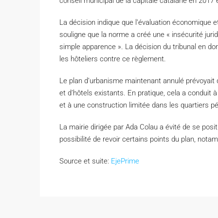
conseil municipal de la capitale catalane en 2017 e
La décision indique que l’évaluation économique et 
souligne que la norme a créé une « insécurité juridiq
simple apparence ». La décision du tribunal en don
les hôteliers contre ce règlement.
Le plan d’urbanisme maintenant annulé prévoyait de
et d’hôtels existants. En pratique, cela a conduit 
et à une construction limitée dans les quartiers p
La mairie dirigée par Ada Colau a évité de se position
possibilité de revoir certains points du plan, nota
Source et suite:
EjePrime