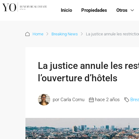
Inicio
Propiedades
Otros
Home
Breaking News
La justice annule les restricti
La justice annule les re
l’ouverture d’hôtels
por Carla Cornu
hace 2 años
Bre