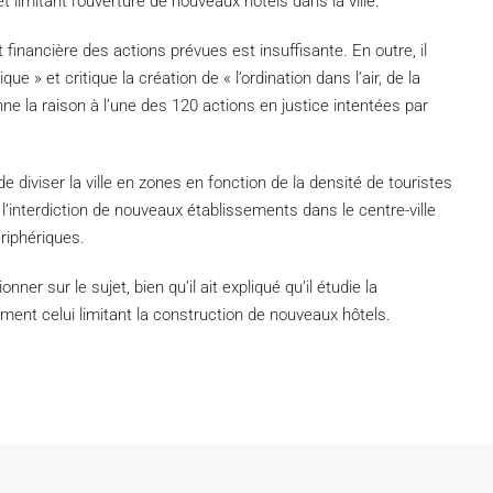
t limitant l’ouverture de nouveaux hôtels dans la ville.
financière des actions prévues est insuffisante. En outre, il
ue » et critique la création de « l’ordination dans l’air, de la
ne la raison à l’une des 120 actions en justice intentées par
 diviser la ville en zones en fonction de la densité de touristes
à l’interdiction de nouveaux établissements dans le centre-ville
ériphériques.
ner sur le sujet, bien qu’il ait expliqué qu’il étudie la
mment celui limitant la construction de nouveaux hôtels.