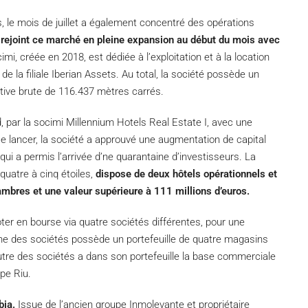
, le mois de juillet a également concentré des opérations
 rejoint ce marché en pleine expansion au début du mois avec
mi, créée en 2018, est dédiée à l’exploitation et à la location
e la filiale Iberian Assets. Au total, la société possède un
ative brute de 116.437 mètres carrés.
, par la socimi Millennium Hotels Real Estate I, avec une
 se lancer, la société a approuvé une augmentation de capital
ui a permis l’arrivée d’ne quarantaine d’investisseurs. La
 quatre à cinq étoiles,
dispose de deux hôtels opérationnels et
mbres et une valeur supérieure à 111 millions d’euros.
er en bourse via quatre sociétés différentes, pour une
une des sociétés possède un portefeuille de quatre magasins
utre des sociétés a dans son portefeuille la base commerciale
pe Riu.
bia.
Issue de l’ancien groupe Inmolevante et propriétaire