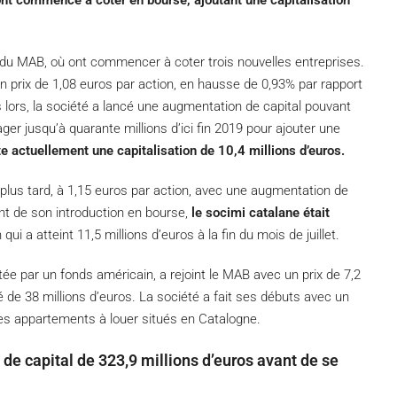
ont commencé à coter en bourse, ajoutant une capitalisation
in du MAB, où ont commencer à coter trois nouvelles entreprises.
un prix de 1,08 euros par action, en hausse de 0,93% par rapport
 lors, la société a lancé une augmentation de capital pouvant
ager jusqu’à quarante millions d’ici fin 2019 pour ajouter une
e actuellement une capitalisation de 10,4 millions d’euros.
plus tard, à 1,15 euros par action, avec une augmentation de
ent de son introduction en bourse,
le socimi catalane était
 qui a atteint 11,5 millions d’euros à la fin du mois de juillet.
tée par un fonds américain, a rejoint le MAB avec un prix de 7,2
té de 38 millions d’euros. La société a fait ses débuts avec un
 des appartements à louer situés en Catalogne.
e capital de 323,9 millions d’euros avant de se