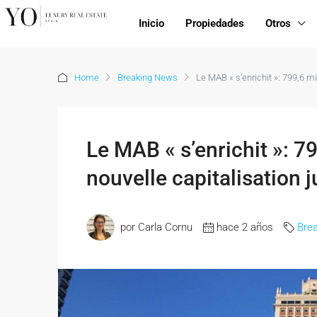
Inicio
Propiedades
Otros
Home
Breaking News
Le MAB « s’enrichit »: 799,6 mil
Le MAB « s’enrichit »: 7
nouvelle capitalisation j
por Carla Cornu
hace 2 años
Bre