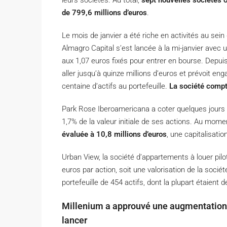
leurs sociétés. Au total,
sept nouvelles sociétés 
de 799,6 millions d’euros
.
Le mois de janvier a été riche en activités au se
Almagro Capital s’est lancée à la mi-janvier avec 
aux 1,07 euros fixés pour entrer en bourse. Depuis
aller jusqu’à quinze millions d’euros et prévoit eng
centaine d’actifs au portefeuille.
La société compt
Park Rose Iberoamericana a coter quelques jours 
1,7% de la valeur initiale de ses actions. Au mom
évaluée à 10,8 millions d’euros
, une capitalisation
Urban View, la société d’appartements à louer pilo
euros par action, soit une valorisation de la socié
portefeuille de 454 actifs, dont la plupart étaient
Millenium a approuvé une augmentation d
lancer