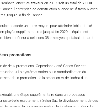
r souhaite lancer
25 travaux
en 2019, soit un total de
2.000
l’année, l’entreprise de construction a lancé neuf travaux avec
es jusqu’à la fin de l’année.
uipe possède un autre moyen pour atteindre l’objectif fixé
 employés supplémentaires jusqu’à fin 2020. L’équipe est
 bien supérieur à celui des 38 employés qui faisaient partie
e deux promotions
ation de deux promotions. Cependant, José Carlos Saz est
nstruction. « La systématisation ou la standardisation du
ement de la promotion, de la sélection et de l’achat d’un
 l’exécutif, une étape supplémentaire dans un processus
consiste-t-elle exactement ? Selon Saz, le développement de ces
t de terrains, la commercialisation, la location, etc. Selon lui,