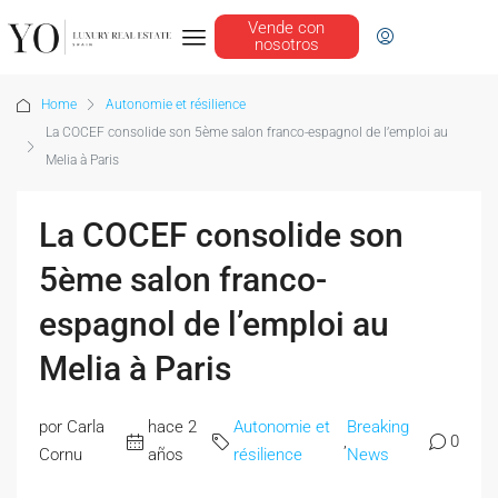
Vende con
nosotros
Home
Autonomie et résilience
La COCEF consolide son 5ème salon franco-espagnol de l’emploi au
Melia à Paris
La COCEF consolide son
5ème salon franco-
espagnol de l’emploi au
Melia à Paris
por Carla
hace 2
Autonomie et
Breaking
,
0
Cornu
años
résilience
News