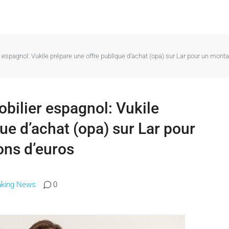
espagnol: Vukile prépare une offre publique d’achat (opa) sur Lar pour un monta
bilier espagnol: Vukile
ue d’achat (opa) sur Lar pour
ons d’euros
aking News
0