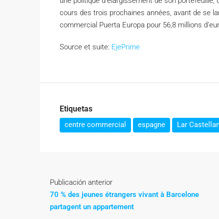
une politique d’élargissement de son portefeuille, d
cours des trois prochaines années, avant de se la
commercial Puerta Europa pour 56,8 millions d’euro
Source et suite:
EjePrime
Etiquetas
centre commercial
espagne
Lar Castella
Publicación anterior
70 % des jeunes étrangers vivant à Barcelone
partagent un appartement