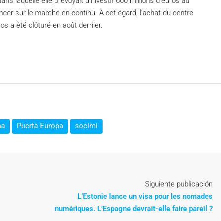
ans laquelle elle prévoyait d’investir 600 millions d’euros au
ncer sur le marché en continu. À cet égard, l’achat du centre
s a été clôturé en août dernier.
na
Puerta Europa
socimi
Siguiente publicación
L’Estonie lance un visa pour les nomades
numériques. L’Espagne devrait-elle faire pareil ?