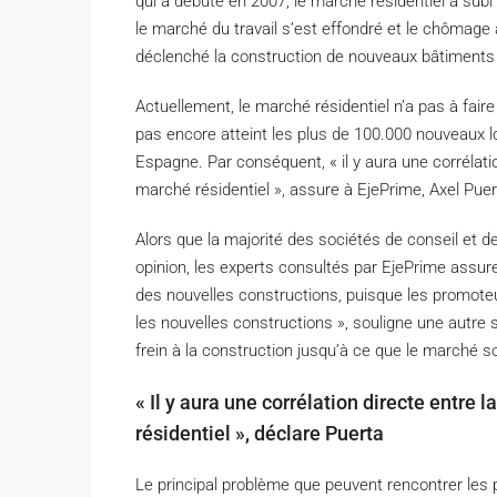
qui a débuté en 2007, le marché résidentiel a subi
le marché du travail s’est effondré et le chômage a 
déclenché la construction de nouveaux bâtiments 
Actuellement, le marché résidentiel n’a pas à fair
pas encore atteint les plus de 100.000 nouveaux
Espagne. Par conséquent, « il y aura une corrélatio
marché résidentiel », assure à EjePrime, Axel Pue
Alors que la majorité des sociétés de conseil et 
opinion, les experts consultés par EjePrime assur
des nouvelles constructions, puisque les promote
les nouvelles constructions », souligne une autre so
frein à la construction jusqu’à ce que le marché s
« Il y aura une corrélation directe entre 
résidentiel », déclare Puerta
Le principal problème que peuvent rencontrer le