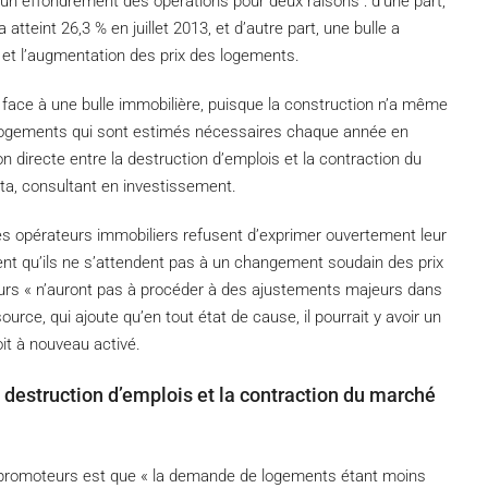
 un effondrement des opérations pour deux raisons : d’une part,
atteint 26,3 % en juillet 2013, et d’autre part, une bulle a
et l’augmentation des prix des logements.
e face à une bulle immobilière, puisque la construction n’a même
 logements qui sont estimés nécessaires chaque année en
n directe entre la destruction d’emplois et la contraction du
rta, consultant en investissement.
des opérateurs immobiliers refusent d’exprimer ouvertement leur
ent qu’ils ne s’attendent pas à un changement soudain des prix
urs « n’auront pas à procéder à des ajustements majeurs dans
urce, qui ajoute qu’en tout état de cause, il pourrait y avoir un
oit à nouveau activé.
la destruction d’emplois et la contraction du marché
s promoteurs est que « la demande de logements étant moins