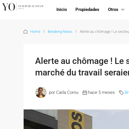
Inicio
Propiedades
Otros
Home
Breaking News
Alerte au chômage ! Le secteur 
Alerte au chômage ! Le s
marché du travail seraie
por Carla Cornu
hace 5 meses
B