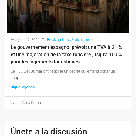
agosto 2, 2026
Breaking News
,
Projets Immo
Le gouvernement espagnol prévoit une TVA à 21 %
et une majoration de la taxe foncière jusqu’à 100 %
pour les logements touristiques.
Le PSOE et Sumar ont négocié un décret qui entend porter un
coup...
Sigue leyendo
por Carla Cornu
Únete a la discusión