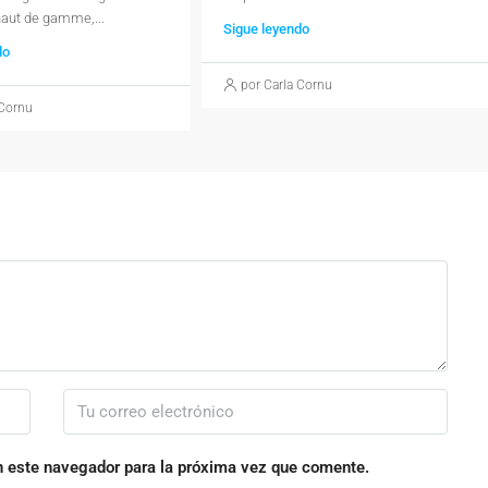
haut de gamme,...
Sigue leyendo
do
por Carla Cornu
 Cornu
n este navegador para la próxima vez que comente.