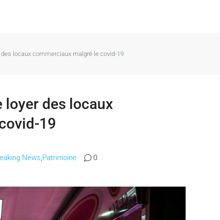
er des locaux commerciaux malgré le covid-19
e loyer des locaux
covid-19
reaking News
,
Patrimoine
0