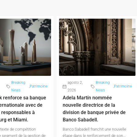
Breaking
agosto 2,
Breaking
,
Patrimoine
,
Patrimoine
News
2026
News
k renforce sa banque
Adela Martín nommée
ternationale avec de
nouvelle directrice de la
 responsables à
division de banque privée de
rg et Miami.
Banco Sabadell.
texte de compétition
Banco Sabadell franchit une nouvelle
e segment de la gestion de
étape dans le renforcement de son...