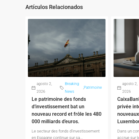
Artículos Relacionados
agosto 2,
Breaking
agosto 2,
,
Patrimoine
2026
News
2026
Le patrimoine des fonds
CaixaBan
d’investissement bat un
privée in
nouveau record et frôle les 480
nouveaux
000 milliards d’euros.
Luxembou
Le secteur des fonds d’investissement
Dans un con
en Espagne continue sur sa...
accrue sur l