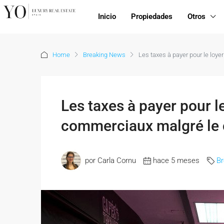
Inicio
Propiedades
Otros
Home
Breaking News
Les taxes à payer pour le loy
Les taxes à payer pour l
commerciaux malgré le 
por Carla Cornu
hace 5 meses
B