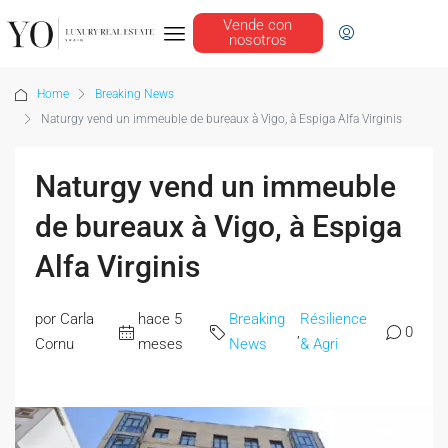
Vende con
nosotros
Home
Breaking News
Naturgy vend un immeuble de bureaux à Vigo, à Espiga Alfa Virginis
Naturgy vend un immeuble
de bureaux à Vigo, à Espiga
Alfa Virginis
por Carla
hace 5
Breaking
Résilience
,
0
Cornu
meses
News
& Agri