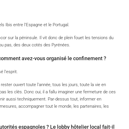
ls Ibis entre l’Espagne et le Portugal.
or sur la péninsule. Il vit donc de plein fouet les tensions du
, ou pas, des deux cotés des Pyrénées.
 comment avez-vous organisé le confinement ?
 l’esprit.
ester ouvert toute l’année, tous les jours, toute la vie en
s les clés. Donc oui, il a fallu imaginer une fermeture de ces
enir aussi techniquement. Par-dessus tout, informer en
 mesures, accompagner tout le monde, les partenaires, les
torités espagnoles ? Le lobby hôtelier local fait-il