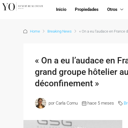
Inicio
Propiedades
Otros
Home
Breaking News
« On a eu l’audace en France 
« On a eu l’audace en Fr
grand groupe hôtelier a
déconfinement »
por Carla Cornu
hace 5 meses
B