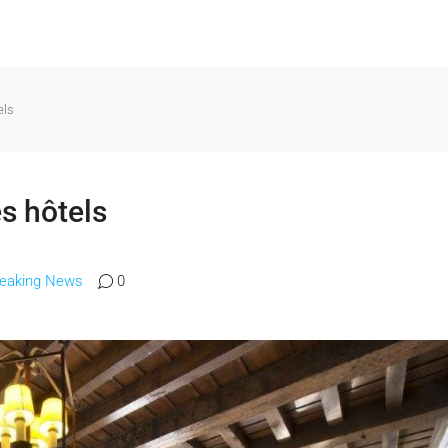
els
s hôtels
reaking News
0