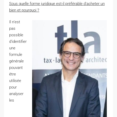
Sous quelle forme juridique est-il préférable d’acheter un
bien et pourquoi ?
Il n’est
pas
possible
d’identifier
une
formule
générale
pouvant
être
utilisée
pour
analyser
les