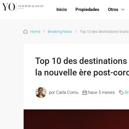
Inicio
Propiedades
Otros
Home
Breaking News
Top 10 des destinations touri
Top 10 des destinations
la nouvelle ère post-cor
por Carla Cornu
hace 5 meses
B