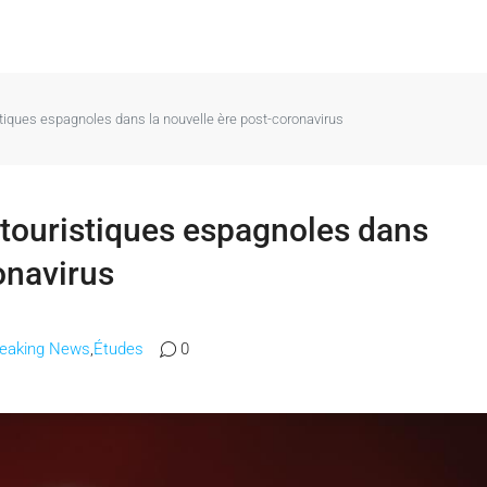
stiques espagnoles dans la nouvelle ère post-coronavirus
 touristiques espagnoles dans
onavirus
reaking News
,
Études
0