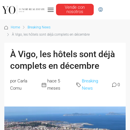
Vende con
nosotros
Home
Breaking News
À Vigo, les hôtels sont déjà complets en décembre
À Vigo, les hôtels sont déjà
complets en décembre
por Carla
hace 5
Breaking
0
Cornu
meses
News