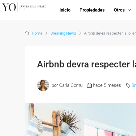
Inicio
Propiedades
Otros
Home
Breaking News
Airbnb devra respecter la loi 
Airbnb devra respecter l
por Carla Cornu
hace 5 meses
B