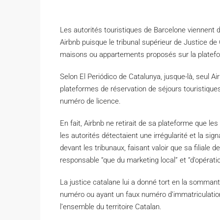
Les autorités touristiques de Barcelone viennent
Airbnb puisque le tribunal supérieur de Justice de
maisons ou appartements proposés sur la platefo
S
elon El Periódico de Catalunya, jusque-là, seul Ai
plateformes de réservation de séjours touristiqu
numéro de licence.
En fait, Airbnb ne retirait de sa plateforme que l
les autorités détectaient une irrégularité et la signa
devant les tribunaux, faisant valoir que sa filiale de
responsable “que du marketing local” et “d’opérati
La justice catalane lui a donné tort en la somma
numéro ou ayant un faux numéro d’immatriculation 
l’ensemble du territoire Catalan.