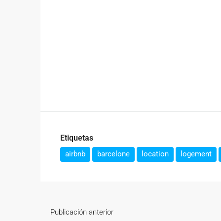
Etiquetas
airbnb
barcelone
location
logement
Publicación anterior