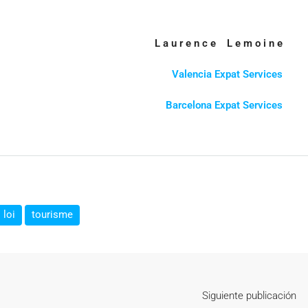
L a u r e n c e L e m o i n e
Valencia Expat Services
Barcelona Expat Services
loi
tourisme
Siguiente publicación