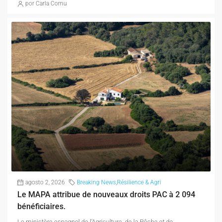
por Carla Cornu
agosto 2, 2026
Breaking News
,
Résilience & Agri
Le MAPA attribue de nouveaux droits PAC à 2 094
bénéficiaires.
Le ministère espagnol de l’Agriculture, de la Pêche et de...