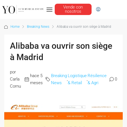
Vende con
nosotros
Home
Breaking News
Alibaba va ouvrir son siège à Madrid
Alibaba va ouvrir son siège
à Madrid
por
hace 5
Breaking
Logistique
Résilience
Carla
,
,
0
meses
News
& Retail
& Agri
Cornu