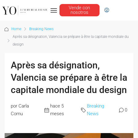
Vende con
nosotros
Home
Breaking News
Après sa désignation, Valencia se prépare à être la capitale mondiale du
design
Après sa désignation,
Valencia se prépare à être la
capitale mondiale du design
por Carla
hace 5
Breaking
0
Cornu
meses
News