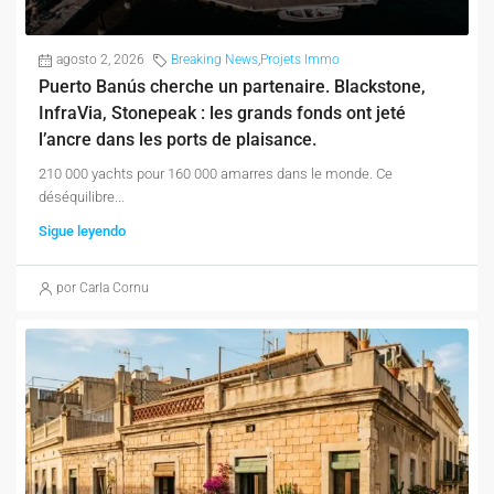
agosto 2, 2026
Breaking News
,
Projets Immo
Puerto Banús cherche un partenaire. Blackstone,
InfraVia, Stonepeak : les grands fonds ont jeté
l’ancre dans les ports de plaisance.
210 000 yachts pour 160 000 amarres dans le monde. Ce
déséquilibre...
Sigue leyendo
por Carla Cornu