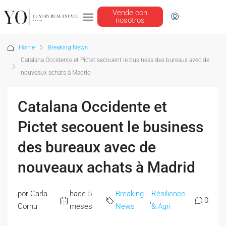
Vende con
nosotros
Home
Breaking News
Catalana Occidente et Pictet secouent le business des bureaux avec de
nouveaux achats à Madrid
Catalana Occidente et
Pictet secouent le business
des bureaux avec de
nouveaux achats à Madrid
por Carla
hace 5
Breaking
Résilience
,
0
Cornu
meses
News
& Agri