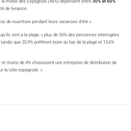
e la moitié des Espagnols (48%) dépensent entre
30% et 60%
té de livraison.
s de nourriture pendant leurs vacances d’été ».
qu’ils vont à la plage, « plus de 50% des personnes interrogées
, tandis que 20,9% préfèrent boire au bar de la plage et 13,6%
et moins de 4% choisissent une entreprise de distribution de
ur la côte espagnole. »