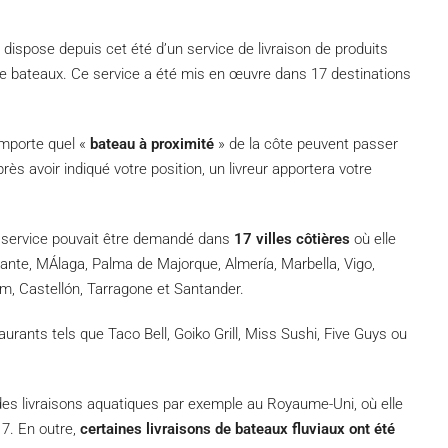
e dispose depuis cet été d’un service de livraison de produits
d de bateaux. Ce service a été mis en œuvre dans 17 destinations
importe quel «
bateau à proximité
» de la côte peuvent passer
ès avoir indiqué votre position, un livreur apportera votre
 service pouvait être demandé dans
17 villes côtières
où elle
cante, MÁlaga, Palma de Majorque, Almería, Marbella, Vigo,
m, Castellón, Tarragone et Santander.
ants tels que Taco Bell, Goiko Grill, Miss Sushi, Five Guys ou
 des livraisons aquatiques par exemple au Royaume-Uni, où elle
7. En outre,
certaines livraisons de bateaux fluviaux ont été