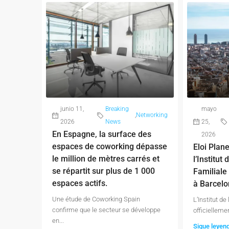
junio 11,
Breaking
mayo
,
Networking
2026
News
25,
En Espagne, la surface des
2026
espaces de coworking dépasse
Eloi Plan
le million de mètres carrés et
l’Institut 
se répartit sur plus de 1 000
Familiale
espaces actifs.
à Barcelo
Une étude de Coworking Spain
L’Institut de
confirme que le secteur se développe
officiellemen
en...
Sigue leyen