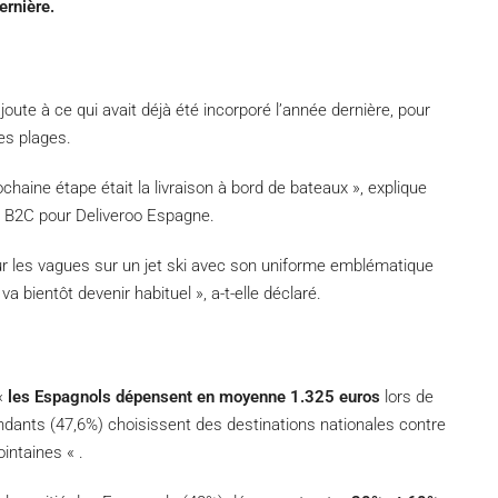
ernière.
oute à ce qui avait déjà été incorporé l’année dernière, pour
es plages.
ochaine étape était la livraison à bord de bateaux », explique
n B2C pour Deliveroo Espagne.
sur les vagues sur un jet ski avec son uniforme emblématique
 bientôt devenir habituel », a-t-elle déclaré.
 «
les Espagnols dépensent en moyenne 1.325 euros
lors de
ondants (47,6%) choisissent des destinations nationales contre
intaines « .