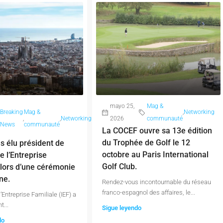
mayo 25,
Mag &
Breaking
Mag &
,
Networking
,
,
Networking
2026
communauté
News
communauté
La COCEF ouvre sa 13e édition
du Trophée de Golf le 12
es élu président de
octobre au Paris International
de l’Entreprise
Golf Club.
 lors d’une cérémonie
ne.
Rendez-vous incontournable du réseau
franco-espagnol des affaires, le...
 l’Entreprise Familiale (IEF) a
t...
Sigue leyendo
do