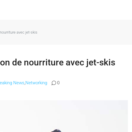
nourriture avec jet-skis
son de nourriture avec jet-skis
reaking News
,
Networking
0